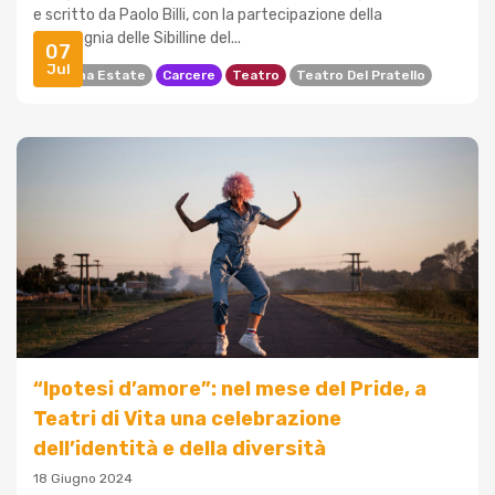
e scritto da Paolo Billi, con la partecipazione della
Compagnia delle Sibilline del...
07
Jul
Bologna Estate
Carcere
Teatro
Teatro Del Pratello
“Ipotesi d’amore”: nel mese del Pride, a
Teatri di Vita una celebrazione
dell’identità e della diversità
18 Giugno 2024