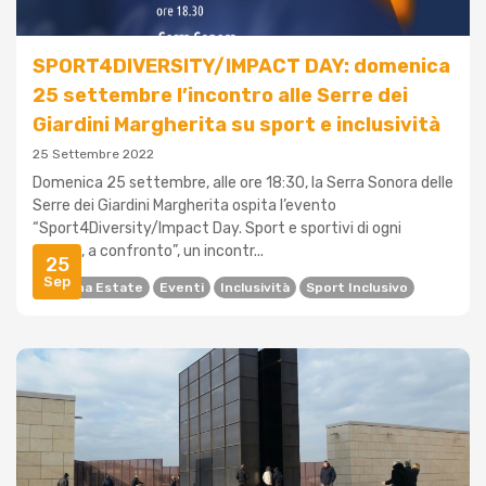
SPORT4DIVERSITY/IMPACT DAY: domenica
25 settembre l’incontro alle Serre dei
Giardini Margherita su sport e inclusività
25 Settembre 2022
Domenica 25 settembre, alle ore 18:30, la Serra Sonora delle
Serre dei Giardini Margherita ospita l’evento
“Sport4Diversity/Impact Day. Sport e sportivi di ogni
genere, a confronto”, un incontr...
25
Sep
Bologna Estate
Eventi
Inclusività
Sport Inclusivo