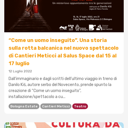
“Come un uomo inseguito”. Una storia
sulla rotta balcanica nel nuovo spettacolo
di Cantieri Meticci al Salus Space dal 15 al
17 luglio
12 Luglio 2022
Dall’immaginario e dagli scritti dell’ultimo viaggio in treno di
Danilo Kiš, autore serbo del Novecento, prende spunto la
creazione di “Come un uomo inseguito”,
installazione/spettacolo a cu...
Bologna Estate
Cantieri Meticci
Teatro