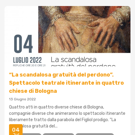
“La scandalosa gratuità del perdono”.
Spettacolo teatrale itinerante in quattro
chiese di Bologna
13 Giugno 2022
Quattro atti in quattro diverse chiese di Bologna,
compagnie diverse che animeranno lo spettacolo itinerante
liberamente tratto dalla parabola del Figliol prodigo. “La
scandalosa gratuità del...
04
Jul