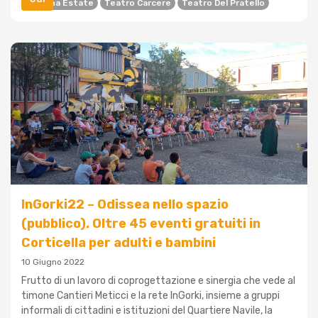
Bologna Estate
Teatro Carcere
Teatro Del Pratello
InGorki22 – Odissea nello spazio
(pubblico). Oltre 45 eventi gratuiti in
Corticella per adulti e bambini
10 Giugno 2022
Frutto di un lavoro di coprogettazione e sinergia che vede al
timone Cantieri Meticci e la rete InGorki, insieme a gruppi
informali di cittadini e istituzioni del Quartiere Navile, la