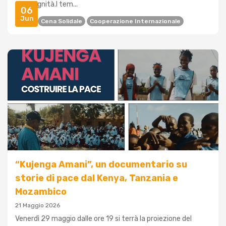
della dignità.I tem...
06
Jun
Cefa
Cena Solidale
Cooperazione Internazionale
“Kujenga Amani”, un documentario su
storie di pace dal Kenya, Tanzania e
Mozambico
21 Maggio 2026
Venerdì 29 maggio dalle ore 19 si terrà la proiezione del