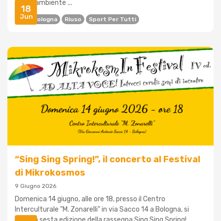
sport, ambiente ...
18
Jun
AICS Bologna
Riuso
Sport Per Tutti
“Sing Sing Spring!”, il concerto al Festival
di Mikrokosmos
9 Giugno 2026
Domenica 14 giugno, alle ore 18, presso il Centro
Interculturale "M. Zonarelli" in via Sacco 14 a Bologna, si
terrà la sesta edizione della rassegna Sing Sing Spring!