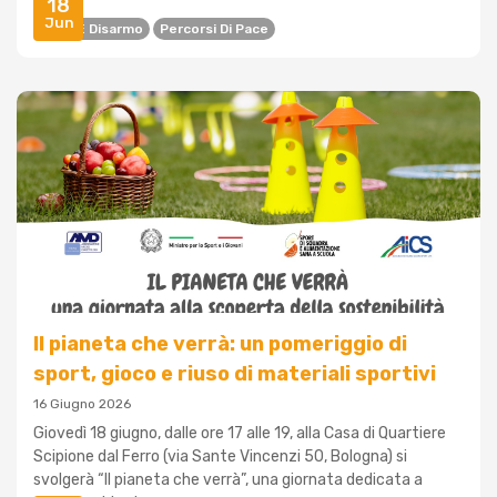
18
Jun
Pace E Disarmo
Percorsi Di Pace
Il pianeta che verrà: un pomeriggio di
sport, gioco e riuso di materiali sportivi
16 Giugno 2026
Giovedì 18 giugno, dalle ore 17 alle 19, alla Casa di Quartiere
Scipione dal Ferro (via Sante Vincenzi 50, Bologna) si
svolgerà “Il pianeta che verrà”, una giornata dedicata a