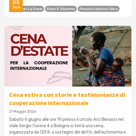
05
Jun
Casa Per La Pace
Pace E Disarmo
Presentazione Libro
Cena estiva con storie e testimonianze di
cooperazione internazionale
21 Maggio 2026
Sabato 6 giugno alle ore 19 presso il circolo Arci Benassi nel
viale Sergio Cavina 4 a Bologna si terrà una cena,
organizzata da CEFA, a sostegno dei diritti, dell’autonomia e