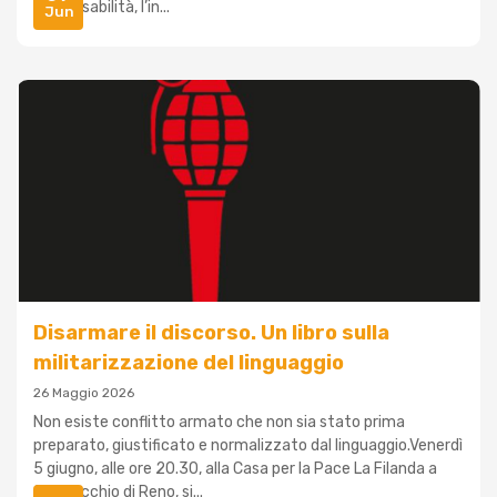
della disabilità, l’in...
Jun
Disarmare il discorso. Un libro sulla
militarizzazione del linguaggio
26 Maggio 2026
Non esiste conflitto armato che non sia stato prima
preparato, giustificato e normalizzato dal linguaggio.Venerdì
5 giugno, alle ore 20.30, alla Casa per la Pace La Filanda a
Casalecchio di Reno, si...