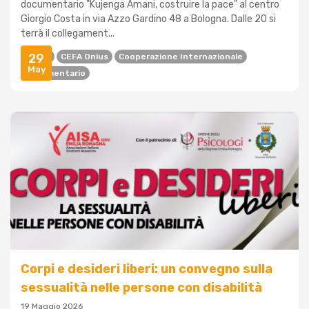
documentario "Kujenga Amani, costruire la pace" al centro
Giorgio Costa in via Azzo Gardino 48 a Bologna. Dalle 20 si
terrà il collegament...
29
Africa
CEFA Onlus
Cooperazione Internazionale
May
Documentario
Corpi e desideri liberi: un convegno sulla
sessualità nelle persone con disabilità
19 Maggio 2026