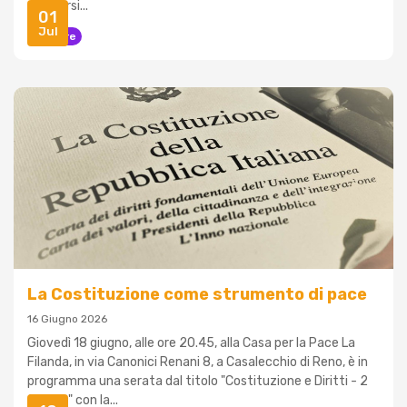
d’Accursi...
01
Jul
Carcere
La Costituzione come strumento di pace
16 Giugno 2026
Giovedì 18 giugno, alle ore 20.45, alla Casa per la Pace La
Filanda, in via Canonici Renani 8, a Casalecchio di Reno, è in
programma una serata dal titolo "Costituzione e Diritti - 2
Giugno" con la...