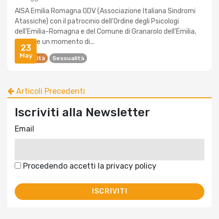
AISA Emilia Romagna ODV (Associazione Italiana Sindromi
Atassiche) con il patrocinio dell’Ordine degli Psicologi
dell’Emilia-Romagna e del Comune di Granarolo dell’Emilia,
propone un momento di...
23
May
Disabilità
Sessualità
Articoli Precedenti
Iscriviti alla Newsletter
Email
Procedendo accetti la privacy policy