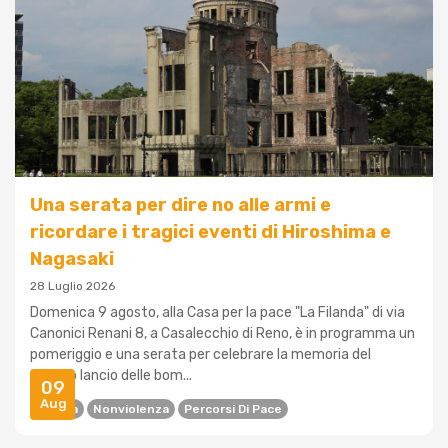
Una serata per dire no alle armi e
ricordare i tragici eventi di Hiroshima e
Nagasaki
28 Luglio 2026
Domenica 9 agosto, alla Casa per la pace "La Filanda" di via
Canonici Renani 8, a Casalecchio di Reno, è in programma un
pomeriggio e una serata per celebrare la memoria del
tragico lancio delle bom...
09
Aug
Guerra
Nonviolenza
Percorsi Di Pace