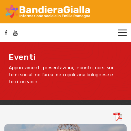
Eventi
Appuntamenti, presentazioni, incontri, corsi sui
temi sociali nell’area metropolitana bolognese e
territori vicini