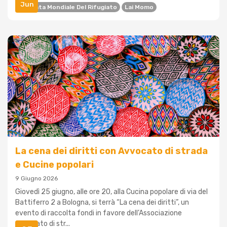
Jun
Giornata Mondiale Del Rifugiato
Lai Momo
La cena dei diritti con Avvocato di strada
e Cucine popolari
9 Giugno 2026
Giovedì 25 giugno, alle ore 20, alla Cucina popolare di via del
Battiferro 2 a Bologna, si terrà “La cena dei diritti”, un
evento di raccolta fondi in favore dell’Associazione
Avvocato di str...