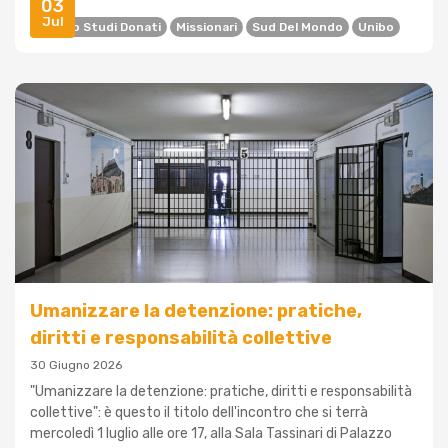
03
Jul
Centro Studi Donati
Missionari
Sud Del Mondo
Unibo
Umanizzare la detenzione: pratiche,
diritti e responsabilità collettive
30 Giugno 2026
"Umanizzare la detenzione: pratiche, diritti e responsabilità
collettive": è questo il titolo dell'incontro che si terrà
mercoledì 1 luglio alle ore 17, alla Sala Tassinari di Palazzo