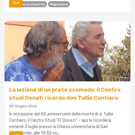
Jul
Biblioteca Vivente
Migrazioni
La lezione di un prete scomodo: il Centro
studi Donati ricorda don Tullio Contiero
30 Giugno 2026
In occasione del XX anniversario della morte di d. Tullio
Contiero, il Centro Studi "G. Donati" – aps lo ricorderà
venerdì 3 luglio presso la Chiesa universitaria di San
Sigismondo, alle 19.30 co...