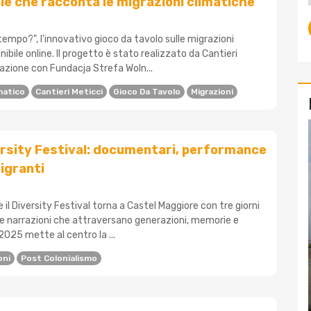
le che racconta le migrazioni climatiche
empo?", l'innovativo gioco da tavolo sulle migrazioni
nibile online. Il progetto è stato realizzato da Cantieri
razione con Fundacja Strefa Woln...
matico
Cantieri Meticci
Gioco Da Tavolo
Migrazioni
versity Festival: documentari, performance
igranti
e il Diversity Festival torna a Castel Maggiore con tre giorni
o e narrazioni che attraversano generazioni, memorie e
 2025 mette al centro la ...
oni
Post Colonialismo