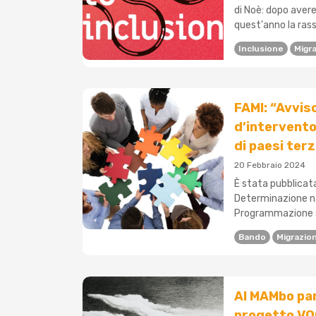
di Noè: dopo avere
quest'anno la rass
Inclusione
Migra
FAMI: “Avviso
d’intervento 
di paesi terz
20 Febbraio 2024
È stata pubblicata
Determinazione n.
Programmazione soc
Bando
Migrazion
Al MAMbo part
progetto VOC