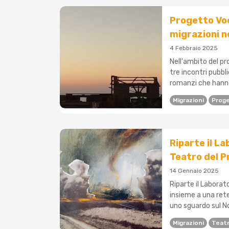
Progetto Voci
migrazioni n
4 Febbraio 2025
Nell'ambito del p
tre incontri pubbli
romanzi che hanno
Migrazioni
Proge
Riparte il L
Teatro del P
14 Gennaio 2025
Riparte il Laborat
insieme a una rete
uno sguardo sul No
Migrazioni
Teatr