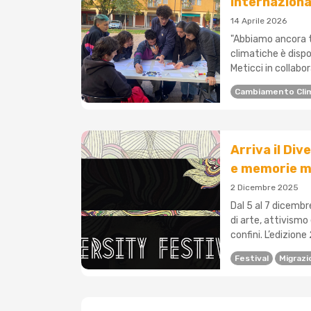
internaziona
14 Aprile 2026
"Abbiamo ancora t
climatiche è dispo
Meticci in collabo
Cambiamento Cli
Arriva il Di
e memorie m
2 Dicembre 2025
Dal 5 al 7 dicembr
di arte, attivism
confini. L’edizione
Festival
Migrazi