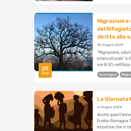
Migrazioni e
del Rifugiato
diritto alla 
18 Giugno 2024
“Migrazione, salut
interculturale” è i
ore 8.30, nell’Aula 
20
Jun
Convegno
Migra
La Giornata 
4 Giugno 2024
Anche quest’anno 
Emilia-Romagna Ter
iniziative che si t