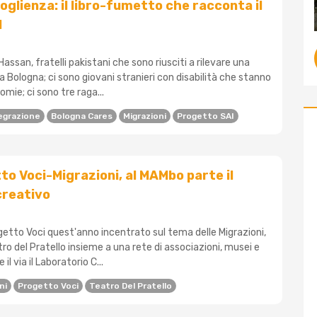
oglienza: il libro-fumetto che racconta il
I
assan, fratelli pakistani che sono riusciti a rilevare una
 a Bologna; ci sono giovani stranieri con disabilità che stanno
ie; ci sono tre raga...
egrazione
Bologna Cares
Migrazioni
Progetto SAI
to Voci-Migrazioni, al MAMbo parte il
creativo
ogetto Voci quest'anno incentrato sul tema delle Migrazioni,
o del Pratello insieme a una rete di associazioni, musei e
il via il Laboratorio C...
ni
Progetto Voci
Teatro Del Pratello