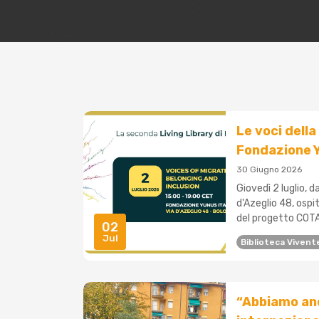
Le voci della
Fondazione Y
30 Giugno 2026
Giovedì 2 luglio, d
d'Azeglio 48, ospi
del progetto COTA
02
Jul
Biblioteca Vivent
“Abbiamo anc