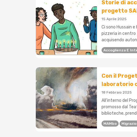
Storie di acc
progetto SA
15 Aprile 2025
Ci sono Hussain e H
pizzeria in centro
acquisendo autonom
Accoglienza E Int
Con il Proget
laboratorio 
18 Febbraio 2025
All'interno del Pr
promosso dal Teatr
biblioteche, prende 
MAMbo
Migrazio