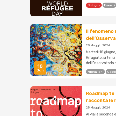
Bologna
Eventi
Il fenomeno 
dell’Osserva
28 Maggio 2024
Martedì 18 giugno, 
Rifugiato, si ter
dell’Osservatorio r
18
Jun
Migrazioni
Osser
Roadmap to I
racconta le 
28 Maggio 2024
Al via la seconda 