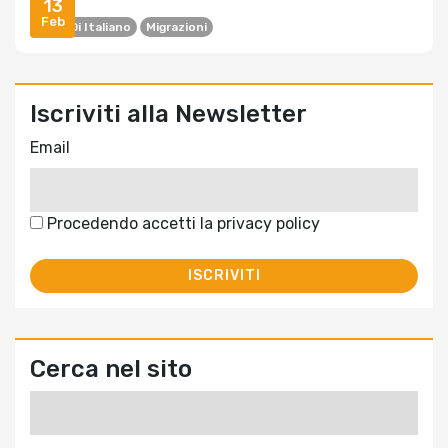
13
Feb
Corsi Di Italiano
Migrazioni
Iscriviti alla Newsletter
Email
Procedendo accetti la privacy policy
Cerca nel sito
Ricerca
per: