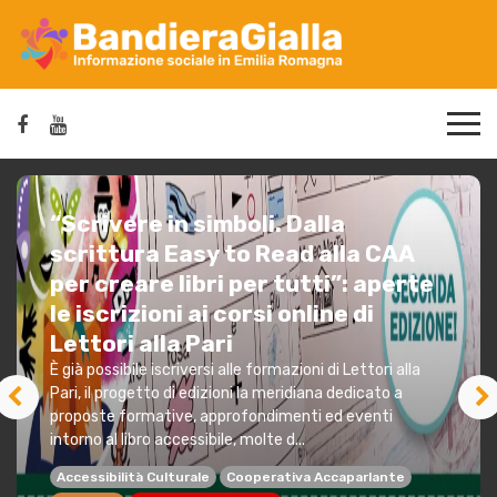
“Scrivere in simboli. Dalla
scrittura Easy to Read alla CAA
per creare libri per tutti”: aperte
le iscrizioni ai corsi online di
Lettori alla Pari
È già possibile iscriversi alle formazioni di Lettori alla
Pari, il progetto di edizioni la meridiana dedicato a
proposte formative, approfondimenti ed eventi
intorno al libro accessibile, molte d...
Accessibilità Culturale
Cooperativa Accaparlante