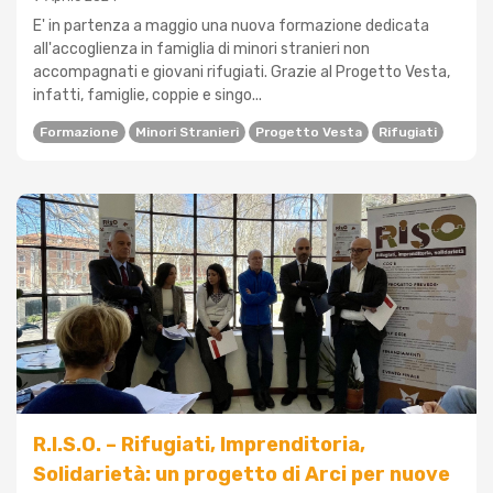
E' in partenza a maggio una nuova formazione dedicata
all'accoglienza in famiglia di minori stranieri non
accompagnati e giovani rifugiati. Grazie al Progetto Vesta,
infatti, famiglie, coppie e singo...
Formazione
Minori Stranieri
Progetto Vesta
Rifugiati
R.I.S.O. – Rifugiati, Imprenditoria,
Solidarietà: un progetto di Arci per nuove