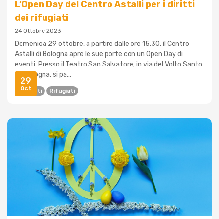
L’Open Day del Centro Astalli per i diritti
dei rifugiati
24 Ottobre 2023
Domenica 29 ottobre, a partire dalle ore 15.30, il Centro
Astalli di Bologna apre le sue porte con un Open Day di
eventi. Presso il Teatro San Salvatore, in via del Volto Santo
1 a Bologna, si pa...
29
Oct
Migranti
Rifugiati