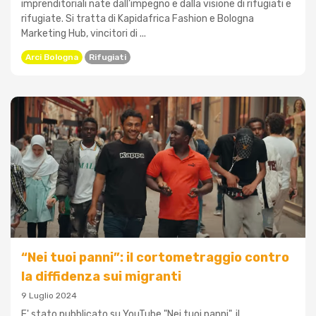
imprenditoriali nate dall’impegno e dalla visione di rifugiati e
rifugiate. Si tratta di Kapidafrica Fashion e Bologna
Marketing Hub, vincitori di ...
Arci Bologna
Rifugiati
“Nei tuoi panni”: il cortometraggio contro
la diffidenza sui migranti
9 Luglio 2024
E' stato pubblicato su YouTube "Nei tuoi panni", il