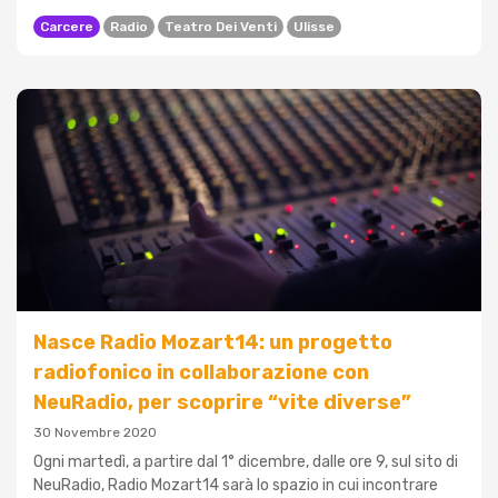
Carcere
Radio
Teatro Dei Venti
Ulisse
Nasce Radio Mozart14: un progetto
radiofonico in collaborazione con
NeuRadio, per scoprire “vite diverse”
30 Novembre 2020
Ogni martedì, a partire dal 1° dicembre, dalle ore 9, sul sito di
NeuRadio, Radio Mozart14 sarà lo spazio in cui incontrare