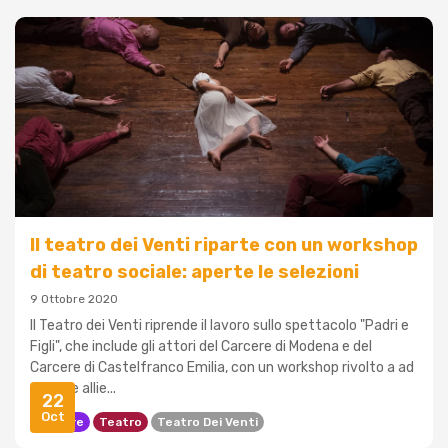
Il teatro dei Venti riparte con un workshop
di teatro sociale: aperte le selezioni
9 Ottobre 2020
Il Teatro dei Venti riprende il lavoro sullo spettacolo "Padri e
Figli", che include gli attori del Carcere di Modena e del
Carcere di Castelfranco Emilia, con un workshop rivolto a ad
attori e allie...
22
Oct
Carcere
Teatro
Teatro Dei Venti