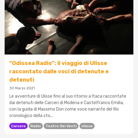
“Odissea Radio”: il viaggio di Ulisse
raccontato dalle voci di detenute e
detenuti
30 Marzo 2021
Le avventure di Ulisse fino al suo ritorno a Itaca raccontate
dai detenuti delle Carceri di Modena e Castelfranco Emilia,
con la guida di Massimo Don come voce narrante del filo
cronologico della sto...
Carcere
Radio
Teatro Dei Venti
Ulisse