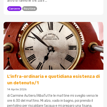
altro si fanno le tre. Da lì ...
Carcere
Routine
L’infra-ordinaria e quotidiana esistenza di
un detenuto/1
14 Aprile 2026
di Carmine Autiero/AlbaTutte le mattine mi sveglio verso le
ore 6:30 del mattino. Mi alzo, vado in bagno, poi prendo il
pentolino per riscaldare l’acqua e mi preparo una tisana.