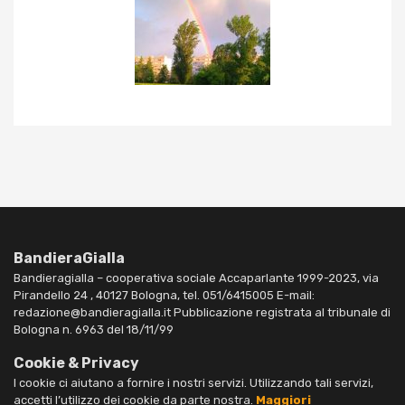
BandieraGialla
Bandieragialla – cooperativa sociale Accaparlante 1999-2023, via
Pirandello 24 , 40127 Bologna, tel. 051/6415005 E-mail:
redazione@bandieragialla.it Pubblicazione registrata al tribunale di
Bologna n. 6963 del 18/11/99
Cookie & Privacy
I cookie ci aiutano a fornire i nostri servizi. Utilizzando tali servizi,
accetti l’utilizzo dei cookie da parte nostra.
Maggiori