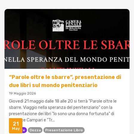
“Parole oltre le sbarre”, presentazione di
due libri sul mondo penitenziario
19 Maggio 2026
Giovedì 21 maggio dalle 18 alle 20 si terrà "Parole oltre le
sbarre. Viaggio nella speranza del penitenziario" con la
presentazione dei libri "Io sono una donna fortunata" di
Beatrice Campari e "Tr...
21
May
Carcere
Dozza
Presentazione Libro