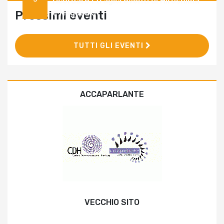
ricordare i tragici eventi di Hiroshima
e Nagasaki
Prossimi eventi
TUTTI GLI EVENTI
ACCAPARLANTE
VECCHIO SITO