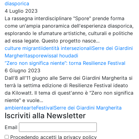
diasporica
4 Luglio 2023
La rassegna interdisciplinare "Spore" prende forma
come un'ampia panoramica dell'esperienza diasporica,
esplorando le sfumature artistiche, culturali e politiche
ad essa legate. Questo progetto nasce...
culture migranti
identità intersezionali
Serre dei Giardini
Margherita
spore
wissal houdadi
“Zero non significa niente”: torna Resilienze Festival
6 Giugno 2023
Dall'8 all'11 giugno alle Serre dei Giardini Margherita si
terrà la settima edizione di Resilienze Festival ideato
da Kilowatt. Il tema di quest'anno è "Zero non significa
niente" e vuole...
ambiente
arte
Festival
Serre dei Giardini Margherita
Iscriviti alla Newsletter
Email
Procedendo accetti la privacy policy