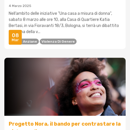
4 Marzo 2025
Nell’ambito delle iniziative "Una casa a misura di donna",
sabato 8 marzo alle ore 10, alla Casa di Quartiere Katia
Bertasi, in via Fioravanti 18/3, Bologna, si terrà un dibattito
sul tema della v...
08
Mar
Donne Anziane
Violenza Di Genere
Progetto Nora, il bando per contrastare la