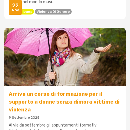
genere nel mondo musi...
22
Nov
Arci Bologna
Violenza Di Genere
Arriva un corso di formazione per il
supporto a donne senza dimora vittime di
violenza
9 Settembre 2025
Al via da settembre gli appuntamenti formativi