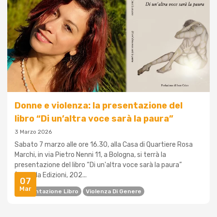
Donne e violenza: la presentazione del
libro “Di un’altra voce sarà la paura”
3 Marzo 2026
Sabato 7 marzo alle ore 16.30, alla Casa di Quartiere Rosa
Marchi, in via Pietro Nenni 11, a Bologna, si terrà la
presentazione del libro “Di un'altra voce sarà la paura”
(Leonida Edizioni, 202...
07
Mar
Presentazione Libro
Violenza Di Genere