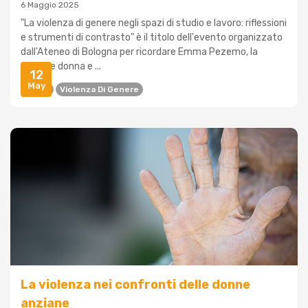
6 Maggio 2025
"La violenza di genere negli spazi di studio e lavoro: riflessioni
e strumenti di contrasto" è il titolo dell'evento organizzato
dall'Ateneo di Bologna per ricordare Emma Pezemo, la
giovane donna e ...
12
May
Unibo
Violenza Di Genere
La violenza nei confronti delle donne
anziane