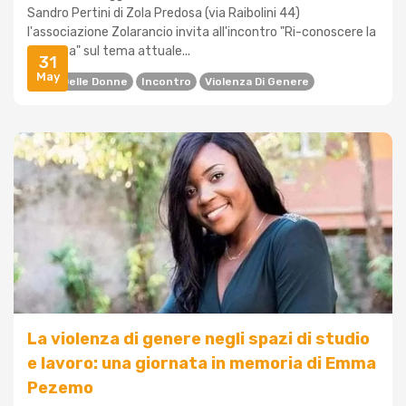
Sandro Pertini di Zola Predosa (via Raibolini 44)
l'associazione Zolarancio invita all'incontro "Ri-conoscere la
violenza" sul tema attuale...
31
May
Casa Delle Donne
Incontro
Violenza Di Genere
La violenza di genere negli spazi di studio
e lavoro: una giornata in memoria di Emma
Pezemo