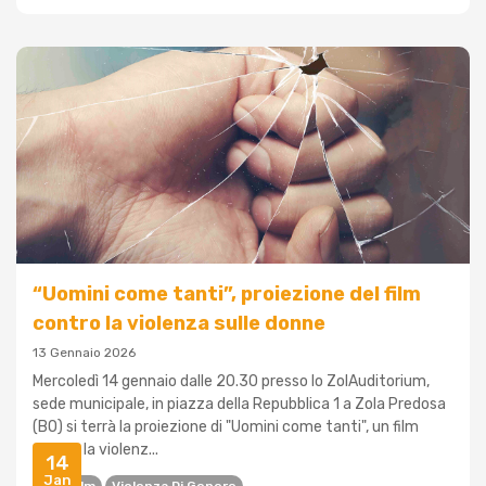
“Uomini come tanti”, proiezione del film
contro la violenza sulle donne
13 Gennaio 2026
Mercoledì 14 gennaio dalle 20.30 presso lo ZolAuditorium,
sede municipale, in piazza della Repubblica 1 a Zola Predosa
(BO) si terrà la proiezione di "Uomini come tanti", un film
contro la violenz...
14
Jan