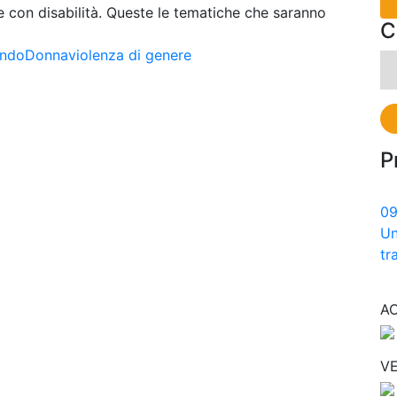
e con disabilità. Queste le tematiche che saranno
C
ndoDonna
violenza di genere
Ri
pe
P
0
Un
tr
A
VE