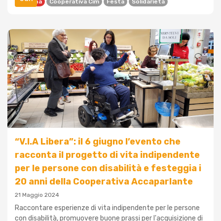
Bologna
Cooperativa Cim
Festa
Solidarietà
“V.I.A Libera”: il 6 giugno l’evento che
racconta il progetto di vita indipendente
per le persone con disabilità e festeggia i
20 anni della Cooperativa Accaparlante
21 Maggio 2024
Raccontare esperienze di vita indipendente per le persone
con disabilità, promuovere buone prassi per l'acquisizione di