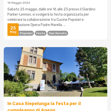
14 Maggio 2024
Sabato 25 maggio, dalle ore 16 alle 23 presso il Giardino
Parker-Lennon, si svolgerà la festa organizzata per
celebrare la collaborazione tra Cucine Popolari e
l'associazione Opera Padre Marella. ...
25
May
Cucine Popolari
Festa
San Donato
In Casa Siepelunga la festa per il
compleanno di Ageop