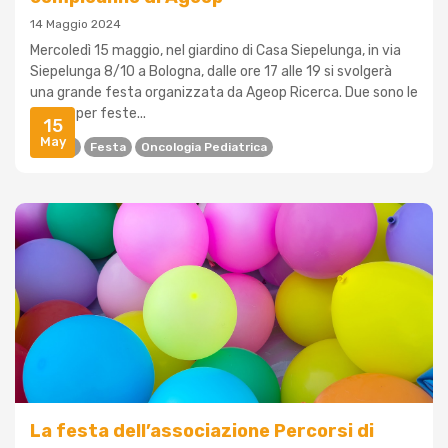
14 Maggio 2024
Mercoledì 15 maggio, nel giardino di Casa Siepelunga, in via
Siepelunga 8/10 a Bologna, dalle ore 17 alle 19 si svolgerà
una grande festa organizzata da Ageop Ricerca. Due sono le
ragioni per feste...
15
May
Ageop
Festa
Oncologia Pediatrica
La festa dell’associazione Percorsi di