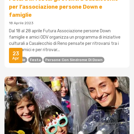
per l’associazione persone Down e
famiglie
18 Aprile 2023
Dal 18 al 28 aprile Futura Associazione persone Down
famiglie e amici ODV organizza un programma di iniziative
culturali a Casalecchio di Reno pensate per ritrovarsi tra i
soci e amici e per ritrovar...
23
Apr
Famiglie
Festa
Persone Con Sindrome Di Down