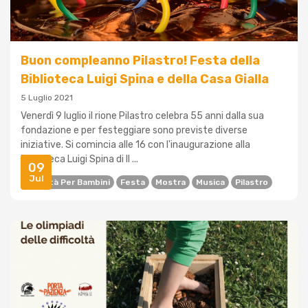
Buon compleanno Pilastro! Festa della
Biblioteca Luigi Spina e della Casa Gialla
5 Luglio 2021
Venerdì 9 luglio il rione Pilastro celebra 55 anni dalla sua
fondazione e per festeggiare sono previste diverse
iniziative. Si comincia alle 16 con l'inaugurazione alla
Biblioteca Luigi Spina di Il ...
09
Jul
Attività Per Bambini
Festa
Mostra
Musica
Pilastro