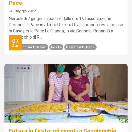
Pace
30 Maggio 2023
Mercoledì 7 giugno, a partire dalle ore 17, l'associazione
Percorsi di Pace invita tutte e tutti alla propria festa presso
la Casa per la Pace La Filanda, in via Canonici Renani 8 a
Casalecchio di R...
07
Jun
Casalecchio Di Reno
Festa
Percorsi Di Pace
Futura in festa: gli eventi a Casalecchio