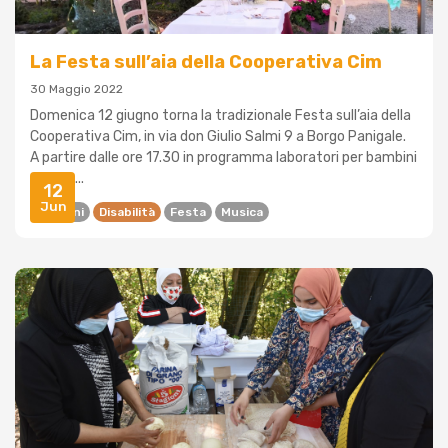
La Festa sull’aia della Cooperativa Cim
30 Maggio 2022
Domenica 12 giugno torna la tradizionale Festa sull’aia della
Cooperativa Cim, in via don Giulio Salmi 9 a Borgo Panigale.
A partire dalle ore 17.30 in programma laboratori per bambini
sul mie...
12
Jun
Bambini
Disabilità
Festa
Musica