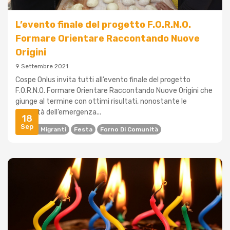
L’evento finale del progetto F.O.R.N.O.
Formare Orientare Raccontando Nuove
Origini
9 Settembre 2021
Cospe Onlus invita tutti all’evento finale del progetto
F.O.R.N.O. Formare Orientare Raccontando Nuove Origini che
giunge al termine con ottimi risultati, nonostante le
difficoltà dell’emergenza...
18
Sep
Donne Migranti
Festa
Forno Di Comunità