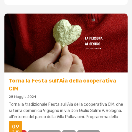
Torna la Festa sull’Aia della cooperativa
CIM
28 Maggio 2024
Torna la tradizionale Festa sull'Aia della cooperativa CIM, che
si terrà domenica 9 giugno in via Don Giulio Salmi 9, Bologna,
all'interno del parco della Villa Pallavicini. Programma della
gior...
09
Jun