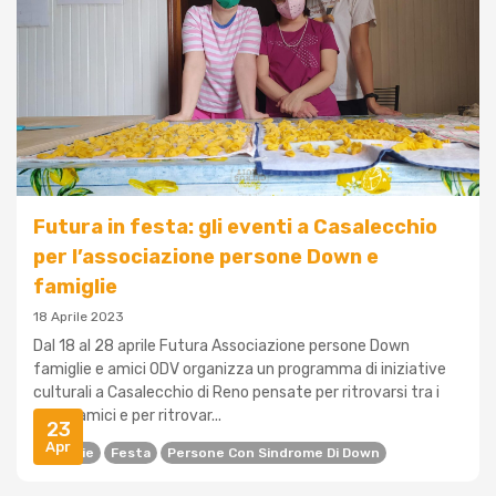
Futura in festa: gli eventi a Casalecchio
per l’associazione persone Down e
famiglie
18 Aprile 2023
Dal 18 al 28 aprile Futura Associazione persone Down
famiglie e amici ODV organizza un programma di iniziative
culturali a Casalecchio di Reno pensate per ritrovarsi tra i
soci e amici e per ritrovar...
23
Apr
Famiglie
Festa
Persone Con Sindrome Di Down