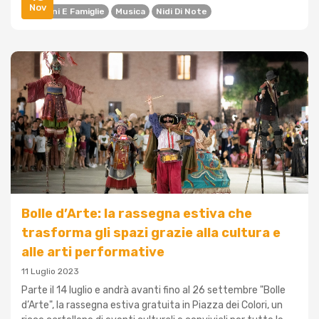
Nov
Bambini E Famiglie
Musica
Nidi Di Note
Bolle d’Arte: la rassegna estiva che
trasforma gli spazi grazie alla cultura e
alle arti performative
11 Luglio 2023
Parte il 14 luglio e andrà avanti fino al 26 settembre "Bolle
d’Arte", la rassegna estiva gratuita in Piazza dei Colori, un