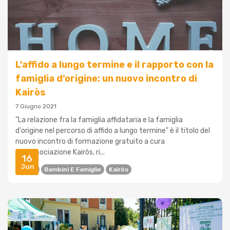
L’affido a lungo termine e il rapporto con la
famiglia d’origine: un nuovo incontro di
Kairòs
7 Giugno 2021
"La relazione fra la famiglia affidataria e la famiglia
d'origine nel percorso di affido a lungo termine" è il titolo del
nuovo incontro di formazione gratuito a cura
dell'associazione Kairòs, ri...
16
Jun
Affido
Bambini E Famiglie
Kairòs