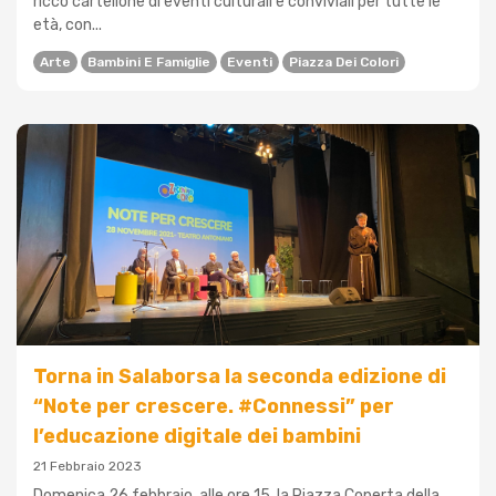
ricco cartellone di eventi culturali e conviviali per tutte le
età, con...
Arte
Bambini E Famiglie
Eventi
Piazza Dei Colori
Torna in Salaborsa la seconda edizione di
“Note per crescere. #Connessi” per
l’educazione digitale dei bambini
21 Febbraio 2023
Domenica 26 febbraio, alle ore 15, la Piazza Coperta della