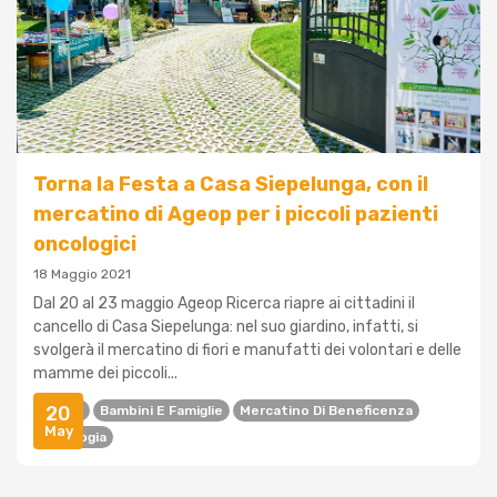
Torna la Festa a Casa Siepelunga, con il
mercatino di Ageop per i piccoli pazienti
oncologici
18 Maggio 2021
Dal 20 al 23 maggio Ageop Ricerca riapre ai cittadini il
cancello di Casa Siepelunga: nel suo giardino, infatti, si
svolgerà il mercatino di fiori e manufatti dei volontari e delle
mamme dei piccoli...
20
Ageop
Bambini E Famiglie
Mercatino Di Beneficenza
May
Oncologia