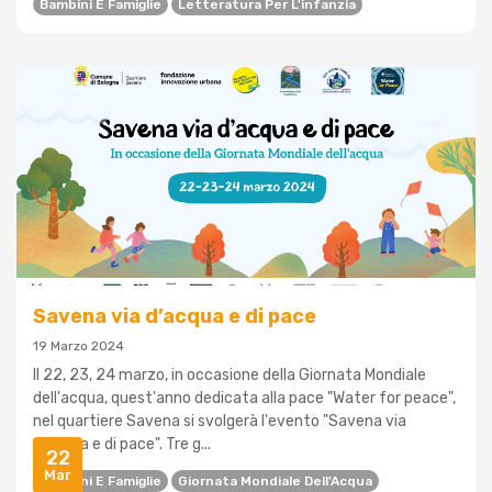
Bambini E Famiglie
Letteratura Per L'infanzia
Savena via d’acqua e di pace
19 Marzo 2024
Il 22, 23, 24 marzo, in occasione della Giornata Mondiale
dell'acqua, quest'anno dedicata alla pace "Water for peace",
nel quartiere Savena si svolgerà l'evento "Savena via
d'acqua e di pace". Tre g...
22
Mar
Bambini E Famiglie
Giornata Mondiale Dell'Acqua