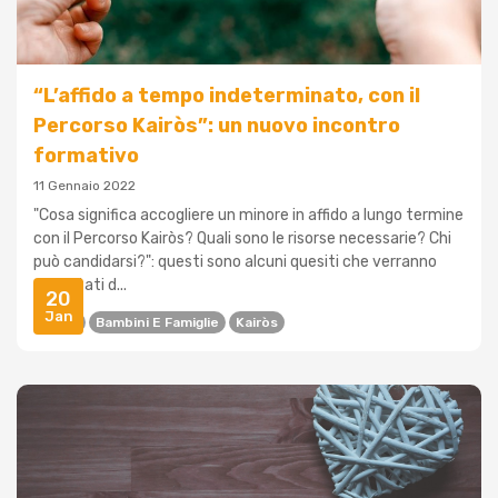
“L’affido a tempo indeterminato, con il
Percorso Kairòs”: un nuovo incontro
formativo
11 Gennaio 2022
"Cosa significa accogliere un minore in affido a lungo termine
con il Percorso Kairòs? Quali sono le risorse necessarie? Chi
può candidarsi?": questi sono alcuni quesiti che verranno
affrontati d...
20
Jan
Affido
Bambini E Famiglie
Kairòs