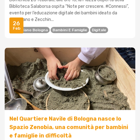
Biblioteca Salaborsa ospita “Note per crescere. #Connessi”,
evento per l’educazione digitale dei bambini ideato da
Antoniano e Zecchin...
26
Feb
Antoniano Bologna
Bambini E Famiglie
Digitale
Nel Quartiere Navile di Bologna nasce lo
Spazio Zenobia, una comunità per bambini
e famiglie in difficoltà