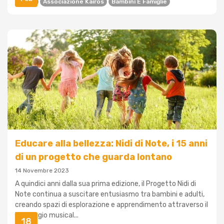
Affido
Associazione Kairòs
Bambini E Famiglie
Educare alla bellezza: Nidi di Note, i 15 anni
di un progetto che guarda lontano
14 Novembre 2023
A quindici anni dalla sua prima edizione, il Progetto Nidi di
Note continua a suscitare entusiasmo tra bambini e adulti,
creando spazi di esplorazione e apprendimento attraverso il
linguaggio musical...
18