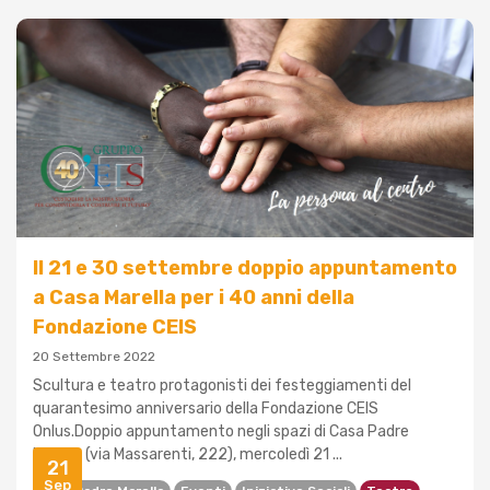
Il 21 e 30 settembre doppio appuntamento
a Casa Marella per i 40 anni della
Fondazione CEIS
20 Settembre 2022
Scultura e teatro protagonisti dei festeggiamenti del
quarantesimo anniversario della Fondazione CEIS
Onlus.Doppio appuntamento negli spazi di Casa Padre
Marella (via Massarenti, 222), mercoledì 21 ...
21
Sep