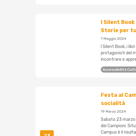
I Silent Boo
Storie per t
7 Maggio 2024
I Silent Book, i li
protagonisti del me
incontrare e apprez
Accessibilità Cult
Festa al Cam
socialità
19 Marzo 2024
Sabato 23 marzo s
dei Campioni. Situa
Campus è il risulta