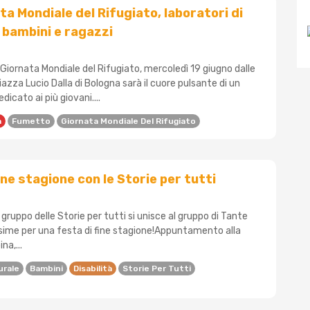
ta Mondiale del Rifugiato, laboratori di
bambini e ragazzi
 Giornata Mondiale del Rifugiato, mercoledì 19 giugno dalle
Piazza Lucio Dalla di Bologna sarà il cuore pulsante di un
icato ai più giovani....
a
Fumetto
Giornata Mondiale Del Rifugiato
ine stagione con le Storie per tutti
 gruppo delle Storie per tutti si unisce al gruppo di Tante
ssime per una festa di fine stagione!Appuntamento alla
na,...
urale
Bambini
Disabilità
Storie Per Tutti