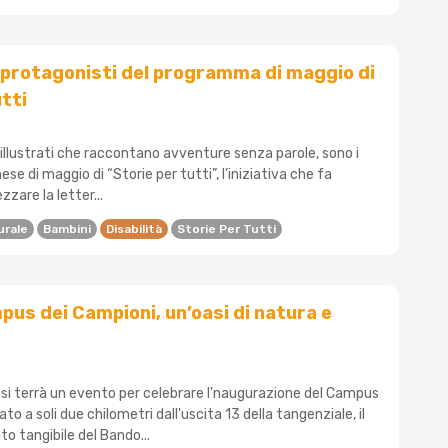
k protagonisti del programma di maggio di
utti
bri illustrati che raccontano avventure senza parole, sono i
se di maggio di “Storie per tutti”, l’iniziativa che fa
zare la letter...
urale
Bambini
Disabilità
Storie Per Tutti
pus dei Campioni, un’oasi di natura e
i terrà un evento per celebrare l'naugurazione del Campus
to a soli due chilometri dall'uscita 13 della tangenziale, il
to tangibile del Bando...