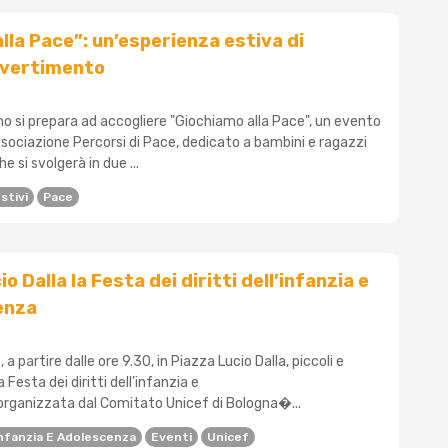
lla Pace”: un’esperienza estiva di
ivertimento
no si prepara ad accogliere "Giochiamo alla Pace", un evento
ssociazione Percorsi di Pace, dedicato a bambini e ragazzi
che si svolgerà in due ...
stivi
Pace
io Dalla la Festa dei diritti dell’infanzia e
enza
 partire dalle ore 9.30, in Piazza Lucio Dalla, piccoli e
 Festa dei diritti dell’infanzia e
 organizzata dal Comitato Unicef di Bologna�...
 Infanzia E Adolescenza
Eventi
Unicef