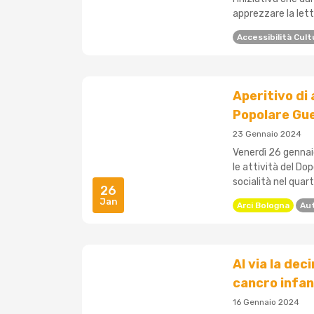
apprezzare la lette
Accessibilità Cult
Aperitivo di
Popolare Gue
23 Gennaio 2024
Venerdì 26 gennai
le attività del Do
socialità nel quart
26
Jan
Arci Bologna
Au
Al via la de
cancro infan
16 Gennaio 2024