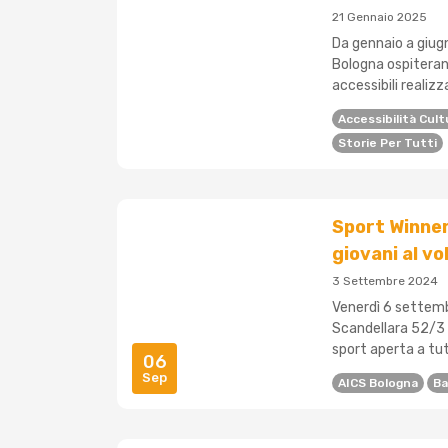
21 Gennaio 2025
Da gennaio a giugn
Bologna ospiterann
accessibili realizz
Accessibilità Cult
Storie Per Tutti
Sport Winner:
giovani al v
3 Settembre 2024
Venerdì 6 settembr
Scandellara 52/3 a
sport aperta a tu
06
Sep
AICS Bologna
Ba