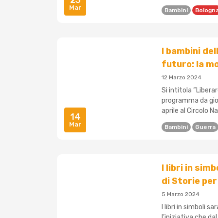
23
Mar
Bambini
Bologn
I bambini del
futuro: la m
12 Marzo 2024
Si intitola “Liber
programma da giov
aprile al Circolo N
14
Mar
Bambini
Guerra
I libri in s
di Storie per
5 Marzo 2024
I libri in simboli 
l’iniziativa che d