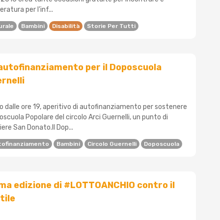
ratura per l’inf...
urale
Bambini
Disabilità
Storie Per Tutti
 autofinanziamento per il Doposcuola
rnelli
o dalle ore 19, aperitivo di autofinanziamento per sostenere
poscuola Popolare del circolo Arci Guernelli, un punto di
iere San Donato.Il Dop...
tofinanziamento
Bambini
Circolo Guernelli
Doposcuola
cima edizione di #LOTTOANCHIO contro il
tile