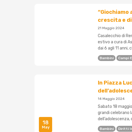
“Giochiamo a
crescita e d
21 Maggio 2024
Casalecchio di Re
estivo a cura di A
dai 6 agli 11 anni, 
Bambini
Campi E
In Piazza Luc
dell’adolesc
14 Maggio 2024
Sabato 18 maggio, a
grandi celebrano la
dell’adolescenza,
18
May
Bambini
Diritti