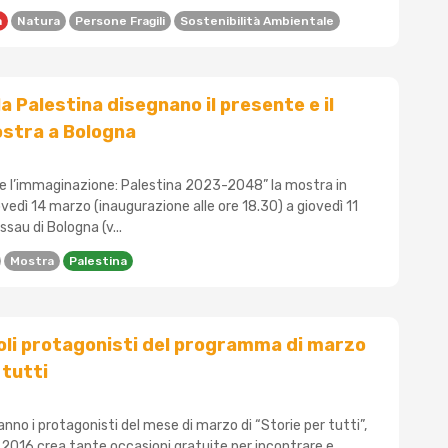
a
Natura
Persone Fragili
Sostenibilità Ambientale
la Palestina disegnano il presente e il
ostra a Bologna
are l’immaginazione: Palestina 2023-2048” la mostra in
edì 14 marzo (inaugurazione alle ore 18.30) a giovedì 11
assau di Bologna (v...
Mostra
Palestina
imboli protagonisti del programma di marzo
 tutti
saranno i protagonisti del mese di marzo di “Storie per tutti”,
al 2016 crea tante occasioni gratuite per incontrare e