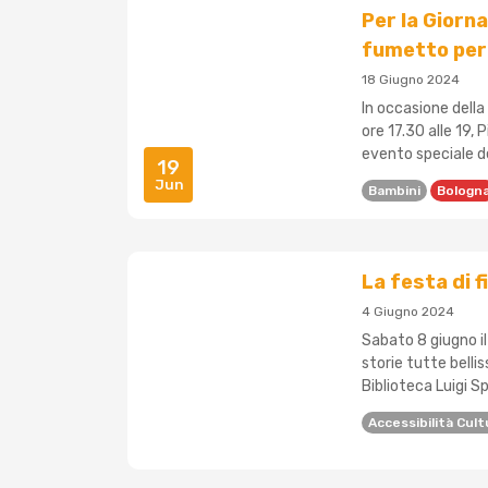
Per la Giorna
fumetto per 
18 Giugno 2024
In occasione della
ore 17.30 alle 19, 
evento speciale ded
19
Jun
Bambini
Bologn
La festa di f
4 Giugno 2024
Sabato 8 giugno il
storie tutte belli
Biblioteca Luigi Spi
Accessibilità Cult