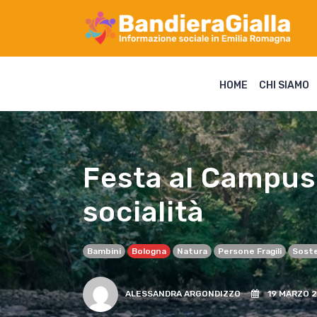
HOME
CHI SIAMO
Festa al Campus 
socialità
Bambini
Bologna
Natura
Persone Fragili
Soste
ALESSANDRA ARGONDIZZO
19 MARZO 