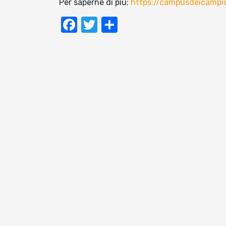
Per saperne di più:
https://campusdeicampio
Facebook
Twitter
Condividi