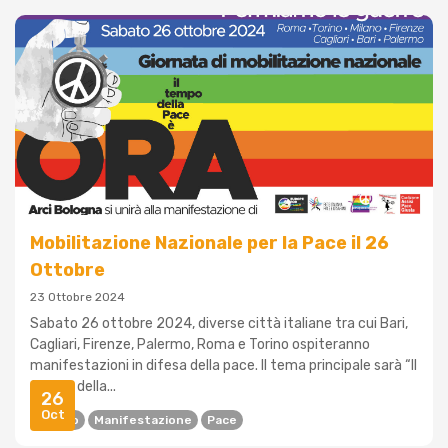
Mobilitazione Nazionale per la Pace il 26
Ottobre
23 Ottobre 2024
Sabato 26 ottobre 2024, diverse città italiane tra cui Bari,
Cagliari, Firenze, Palermo, Roma e Torino ospiteranno
manifestazioni in difesa della pace. Il tema principale sarà “Il
tempo della...
26
Oct
Futuro
Manifestazione
Pace