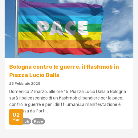
Bologna contro le guerre, il flashmob in
Piazza Lucio Dalla
25 Febbraio 2025
Domenica 2 marzo, alle ore 16, Piazza Lucio Dalla a Bologna
sarà il palcoscenico di un flashmob di bandiere per la pace,
contro le guerre e per i diritti umani.La manifestazione è
promossa da Porti...
02
Mar
Flashmob
Pace