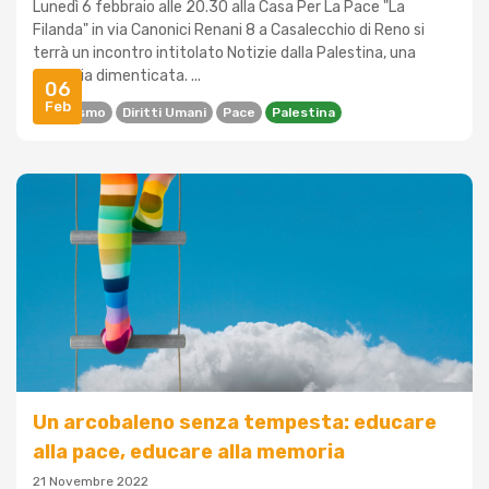
Lunedì 6 febbraio alle 20.30 alla Casa Per La Pace "La
Filanda" in via Canonici Renani 8 a Casalecchio di Reno si
terrà un incontro intitolato Notizie dalla Palestina, una
tragedia dimenticata. ...
06
Feb
Attivismo
Diritti Umani
Pace
Palestina
Un arcobaleno senza tempesta: educare
alla pace, educare alla memoria
21 Novembre 2022