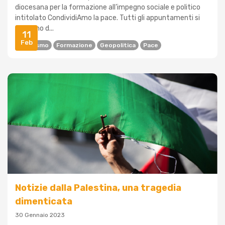
diocesana per la formazione all’impegno sociale e politico
intitolato CondividiAmo la pace. Tutti gli appuntamenti si
terranno d...
11
Feb
Attivismo
Formazione
Geopolitica
Pace
Notizie dalla Palestina, una tragedia
dimenticata
30 Gennaio 2023