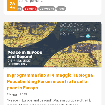
Maggiore 2, nel pomeri...
26
May
2 Giugno
Bologna
Convegno
Pace
In programma fino al 4 maggio il Bologna
Peacebuilding Forum incentrato sulla
pace in Europa
2 Maggio 2023
“Peace in Europe and beyond” (Pace in Europa e oltre). È