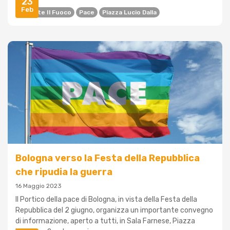
23
Feb
Cessate Il Fuoco
Pace
Piazza Lucio Dalla
Bologna verso la Festa della Repubblica
che ripudia la guerra
16 Maggio 2023
Il Portico della pace di Bologna, in vista della Festa della
Repubblica del 2 giugno, organizza un importante convegno
di informazione, aperto a tutti, in Sala Farnese, Piazza