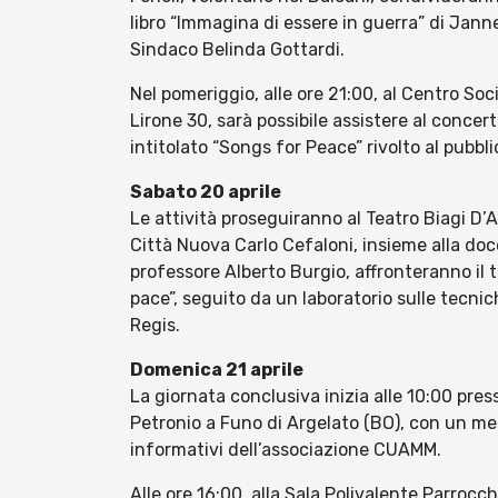
libro “Immagina di essere in guerra” di Janne T
Sindaco Belinda Gottardi.
Nel pomeriggio, alle ore 21:00, al Centro Soci
Lirone 30, sarà possibile assistere al conc
intitolato “Songs for Peace” rivolto al pubbl
Sabato 20 aprile
Le attività proseguiranno al Teatro Biagi D’An
Città Nuova Carlo Cefaloni, insieme alla do
professore Alberto Burgio, affronteranno il t
pace”, seguito da un laboratorio sulle tecni
Regis.
Domenica 21 aprile
La giornata conclusiva inizia alle 10:00 pres
Petronio a Funo di Argelato (BO), con un mer
informativi dell’associazione CUAMM.
Alle ore 16:00, alla Sala Polivalente Parrocc