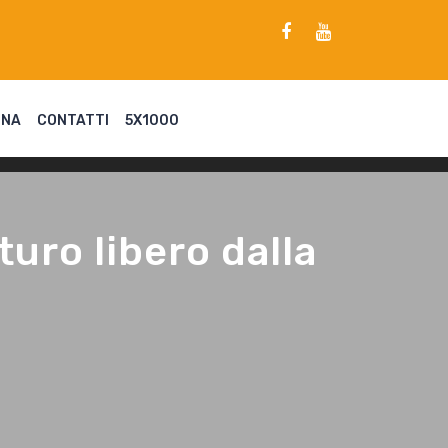
ENA
CONTATTI
5X1000
uro libero dalla