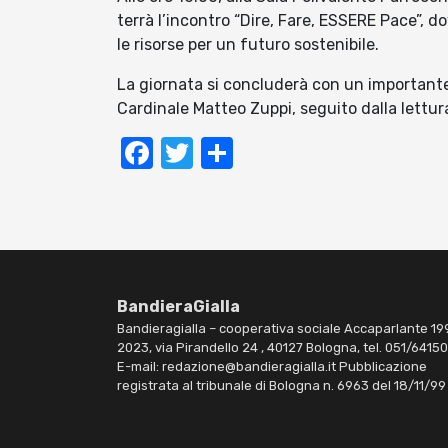
terrà l’incontro “Dire, Fare, ESSERE Pace”, 
le risorse per un futuro sostenibile.
La giornata si concluderà con un importante 
Cardinale Matteo Zuppi, seguito dalla lettura
Facebook
Twitter
Condividi
BandieraGialla
Bandieragialla – cooperativa sociale Accaparlante 19
2023, via Pirandello 24 , 40127 Bologna, tel. 051/6415
E-mail: redazione@bandieragialla.it Pubblicazione
registrata al tribunale di Bologna n. 6963 del 18/11/99