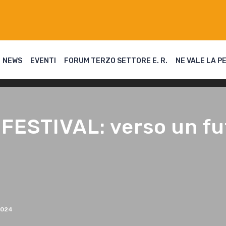
NEWS
EVENTI
FORUM TERZO SETTORE E. R.
NE VALE LA P
ESTIVAL: verso un fut
2024