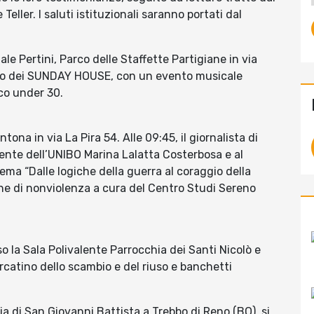
eller. I saluti istituzionali saranno portati dal
ale Pertini, Parco delle Staffette Partigiane in via
erto dei SUNDAY HOUSE, con un evento musicale
ico under 30.
tona in via La Pira 54. Alle 09:45, il giornalista di
cente dell’UNIBO Marina Lalatta Costerbosa e al
ema “Dalle logiche della guerra al coraggio della
che di nonviolenza a cura del Centro Studi Sereno
so la Sala Polivalente Parrocchia dei Santi Nicolò e
catino dello scambio e del riuso e banchetti
hia di San Giovanni Battista a Trebbo di Reno (BO), si