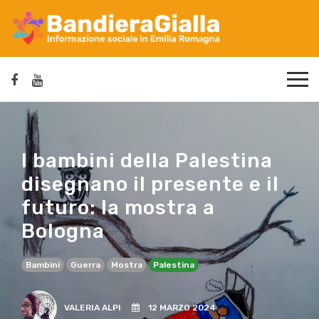
I bambini della Palestina
disegnano il presente e il
futuro: la mostra a
Bologna
Bambini
Guerra
Mostra
Palestina
VALERIA ALPI
12 MARZO 2024