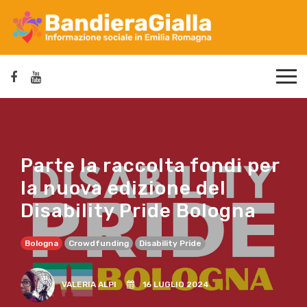
Parte la raccolta fondi per
la nuova edizione del
Disability Pride Bologna
Bologna
Crowdfunding
Disability Pride
VALERIA ALPI
16 LUGLIO 2024