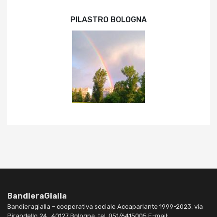
PILASTRO BOLOGNA
BandieraGialla
Bandieragialla – cooperativa sociale Accaparlante 1999-2023, via
Pirandello 24 , 40127 Bologna, tel. 051/6415005 E-mail: