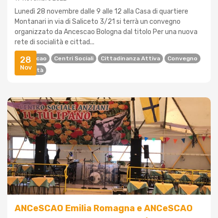
Lunedì 28 novembre dalle 9 alle 12 alla Casa di quartiere
Montanari in via di Saliceto 3/21 si terrà un convegno
organizzato da Ancescao Bologna dal titolo Per una nuova
rete di socialità e cittad...
28
Ancescao
Centri Sociali
Cittadinanza Attiva
Convegno
Nov
Socialità
ANCeSCAO Emilia Romagna e ANCeSCAO