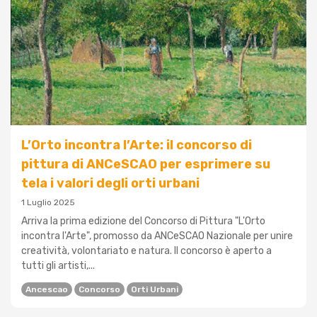
L’Orto incontra l’Arte: il concorso di
pittura di ANCeSCAO per esprimere su
tela i valori degli orti urbani
1 Luglio 2025
Arriva la prima edizione del Concorso di Pittura "L'Orto
incontra l'Arte", promosso da ANCeSCAO Nazionale per unire
creatività, volontariato e natura. Il concorso è aperto a
tutti gli artisti,...
Ancescao
Concorso
Orti Urbani