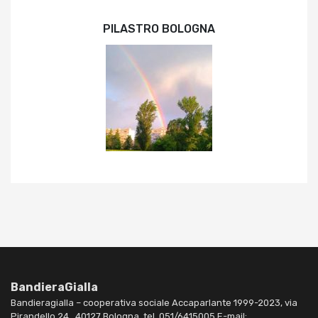
PILASTRO BOLOGNA
BandieraGialla
Bandieragialla – cooperativa sociale Accaparlante 1999-2023, via
Pirandello 24 , 40127 Bologna, tel. 051/6415005 E-mail: