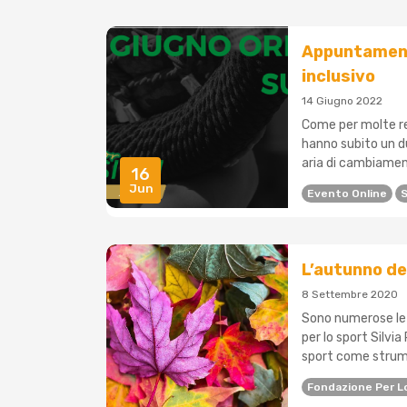
Appuntamento
inclusivo
14 Giugno 2022
Come per molte re
hanno subito un d
aria di cambiamen
16
Jun
Evento Online
S
L’autunno del
8 Settembre 2020
Sono numerose le 
per lo sport Silvi
sport come strumen
Fondazione Per Lo 