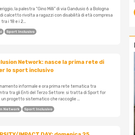
iggio, la palestra “Gino Milli” di via Gandusio 6 a Bologna
 di calcetto rivolta a ragazzi con disabilità di età compresa
a i 18 e i 2...
i
Sport Inclusivo
clusion Network: nasce la prima rete di
r lo sport inclusivo
namento informale e ora prima rete tematica tra
tra tra gli Enti del Terzo Settore: si tratta di Sport for
 un progetto sistematico che raccoglie ...
ion Network
Sport Inclusivo
RSITY/IMPACT DAY: domenica 25