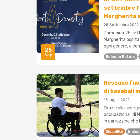
settembre l’
Margherita s
25 Settembre 2022
Domenica 25 settem
Margherita ospita 
ogni genere, a conf
25
Sep
Bologna Estate
Nessuno fuor
di baseball 
15 Luglio 2022
Grazie alla sinergi
occupazionali di 
in carrozzina che 
Disabilità
Inclus