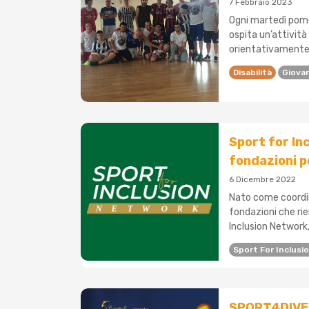
7 Febbraio 2023
Ogni martedì pomer
ospita un’attività
orientativamente tr
Disabilità
Giovan
Sport for In
fondazioni pe
6 Dicembre 2022
Nato come coordi
fondazioni che rien
Inclusion Network,
Sport For Inclus
SPORT4DIVE