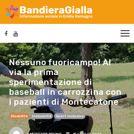
Nessuno fuoricampo! Al
via la prima
sperimentazione di
baseball in carrozzina con
i pazienti di Montecatone
Disabilità
Inclusività
Sport Inclusivo