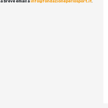
na breve email a
info@fondazioneperlosport.it
.