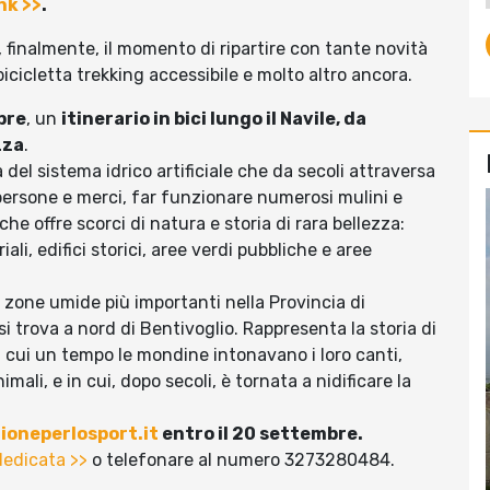
ink >>
.
o, finalmente, il momento di ripartire con tante novità
bicicletta trekking accessibile e molto altro ancora.
bre
, un
itinerario in bici lungo il Navile, da
zza
.
 del sistema idrico artificiale che da secoli attraversa
persone e merci, far funzionare numerosi mulini e
 che offre scorci di natura e storia di rara bellezza:
ali, edifici storici, aree verdi pubbliche e aree
le zone umide più importanti nella Provincia di
i trova a nord di Bentivoglio. Rappresenta la storia di
n cui un tempo le mondine intonavano i loro canti,
ali, e in cui, dopo secoli, è tornata a nidificare la
oneperlosport.it
entro il 20 settembre.
dedicata >>
o telefonare al numero 3273280484.