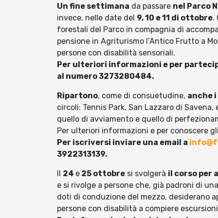
Un fine settimana
da passare
nel Parco N
invece, nelle date del
9, 10 e 11 di ottobre
.
forestali del Parco in compagnia di accomp
pensione in Agriturismo l’Antico Frutto a Mo
persone con disabilità sensoriali.
Per ulteriori informazioni e per partecip
al numero 3273280484.
Ripartono
, come di consuetudine,
anche i
circoli: Tennis Park, San Lazzaro di Savena, e
quello di avviamento e quello di perfezion
Per ulteriori informazioni e per conoscere gli 
Per iscriversi inviare una email a
info@f
3922313139.
Il
24
e
25 ottobre
si svolgerà
il corso per
e si rivolge a persone che, già padroni di u
doti di conduzione del mezzo, desiderano 
persone con disabilità a compiere escursion