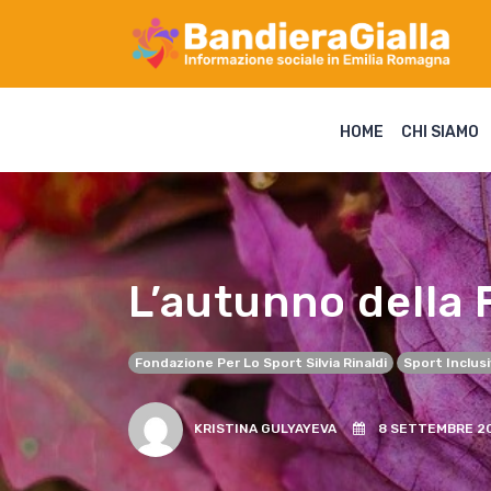
HOME
CHI SIAMO
L’autunno della 
Fondazione Per Lo Sport Silvia Rinaldi
Sport Inclus
KRISTINA GULYAYEVA
8 SETTEMBRE 2