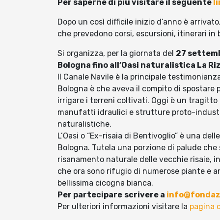
Per saperne di più visitare il seguente
l
Dopo un così difficile inizio d’anno è arrivat
che prevedono corsi, escursioni, itinerari in 
Si organizza, per la giornata del
27 settem
Bologna fino all’Oasi naturalistica La Ri
Il Canale Navile è la principale testimonianza
Bologna è che aveva il compito di spostare 
irrigare i terreni coltivati. Oggi è un tragitto
manufatti idraulici e strutture proto-industri
naturalistiche.
L’Oasi o “Ex-risaia di Bentivoglio” è una del
Bologna. Tutela una porzione di palude che s
risanamento naturale delle vecchie risaie, i
che ora sono rifugio di numerose piante e anim
bellissima cicogna bianca.
Per partecipare
scrivere a
info@fondazi
Per ulteriori informazioni visitare la
pagina 