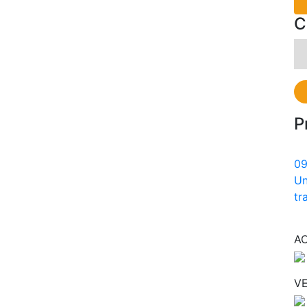
C
Ri
pe
P
0
Un
tr
A
VE