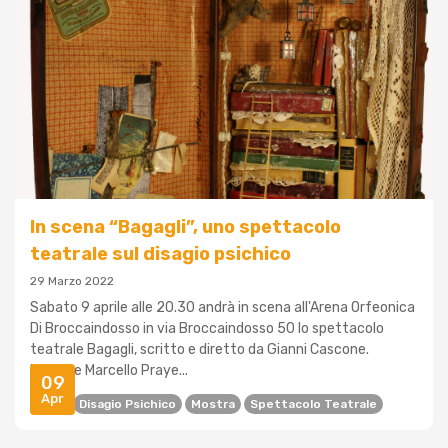
In scena “Bagagli”, uno spettacolo
teatrale sul disagio psichico
29 Marzo 2022
Sabato 9 aprile alle 20.30 andrà in scena all'Arena Orfeonica
Di Broccaindosso in via Broccaindosso 50 lo spettacolo
teatrale Bagagli, scritto e diretto da Gianni Cascone.
L'attore Marcello Praye...
09
Apr
Arte
Disagio Psichico
Mostra
Spettacolo Teatrale