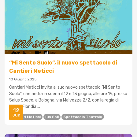
“Mi Sento Suolo”, il nuovo spettacolo di
Cantieri Meticci
10 Giugno 2025
Cantieri Meticci invita al suo nuovo spettacolo "Mi Sento
Suolo", che andrà in scena il 12 e 13 giugno, alle ore 19, presso
Salus Space, a Bologna, via Malvezza 2/2, con la regia di
Pietro Floridia ...
12
Jun
Cantieri Meticci
Ius Soli
Spettacolo Teatrale