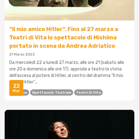
“Il mio amico Hitler”. Fino al 27 marzo a
Teatri di Vita lo spettacolo di Mishima
portato in scena da Andrea Adriatico
21 Marzo 2023
Da mercoledì 22 a lunedì 27 marzo, alle ore 21 (sabato alle
ore 20 e domenica alle ore 17) approda a teatro la storia
dell’ascesa al potere di Hitler, al centro del dramma "Il mio
amico Hitler"...
22
Mar
Nazismo
Spettacolo Teatrale
Teatri Di Vita