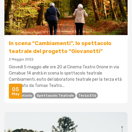
In scena “Cambiamenti”, lo spettacolo
teatrale del progetto “Giovanotti”
2 Maggio 2022
Giovedì 5 maggio alle ore 20 al Cinema Teatro Orione in via
Cimabue 14 andrà in scena lo spettacolo teatrale
Cambiamenti, esito del laboratorio teatrale per la terza età
realizzato da Tomax Teatro...
05
May
Laboratorio
Spettacolo Teatrale
Terza Età