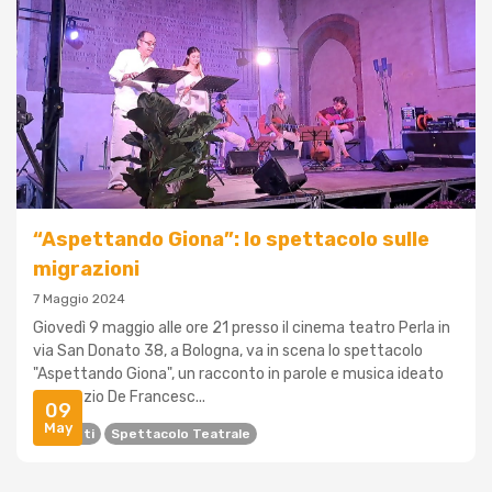
“Aspettando Giona”: lo spettacolo sulle
migrazioni
7 Maggio 2024
Giovedì 9 maggio alle ore 21 presso il cinema teatro Perla in
via San Donato 38, a Bologna, va in scena lo spettacolo
"Aspettando Giona", un racconto in parole e musica ideato
da Ignazio De Francesc...
09
May
Migranti
Spettacolo Teatrale