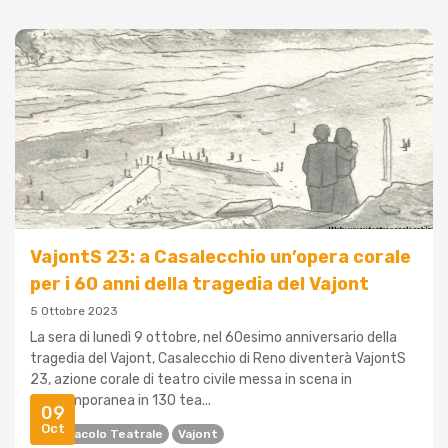
VajontS 23: a Casalecchio un’opera corale
per i 60 anni della tragedia del Vajont
5 Ottobre 2023
La sera di lunedì 9 ottobre, nel 60esimo anniversario della
tragedia del Vajont, Casalecchio di Reno diventerà VajontS
23, azione corale di teatro civile messa in scena in
contemporanea in 130 tea...
09
Oct
Spettacolo Teatrale
Vajont