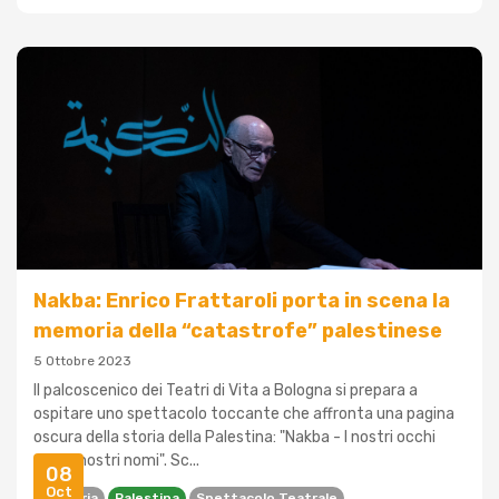
Nakba: Enrico Frattaroli porta in scena la
memoria della “catastrofe” palestinese
5 Ottobre 2023
Il palcoscenico dei Teatri di Vita a Bologna si prepara a
ospitare uno spettacolo toccante che affronta una pagina
oscura della storia della Palestina: "Nakba - I nostri occhi
sono i nostri nomi". Sc...
08
Oct
Memoria
Palestina
Spettacolo Teatrale