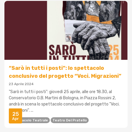
“Sarò in tutti i posti”: lo spettacolo
conclusivo del progetto “Voci. Migrazioni”
23 Aprile 2024
"Sarò in tutti i posti": giovedì 25 aprile, alle ore 18.30, al
Conservatorio G.B. Martini di Bologna, in Piazza Rossini 2,
andrà in scena lo spettacolo conclusivo del progetto "Voci.
Migrazioni". ...
25
Apr
Spettacolo Teatrale
Teatro Del Pratello