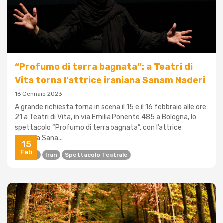
“Profumo di terra bagnata”: a Teatri di
Vita torna l’attrice iraniana Sanam Naderi
16 Gennaio 2023
A grande richiesta torna in scena il 15 e il 16 febbraio alle ore
21 a Teatri di Vita, in via Emilia Ponente 485 a Bologna, lo
spettacolo “Profumo di terra bagnata”, con l’attrice
iraniana Sana...
15
Feb
Donne
Iran
Spettacolo Teatrale