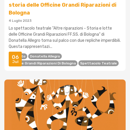
storia delle Officine Grandi Riparazioni di
Bologna
4 Luglio 2023
Lo spettacolo teatrale "Altre riparazioni - Storia e lotte
delle Officine Grandi Riparazioni FF.SS. di Bologna" di
Donatella Allegro torna sul palco con due repliche imperdibili.
Questa rappresentazi...
06
Amianto
Donatella Allegro
Jul
Officine Grandi Riparazioni Di Bologna
Spettacolo Teatrale