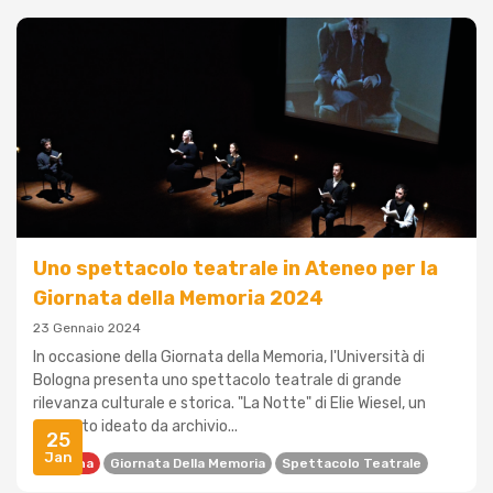
Uno spettacolo teatrale in Ateneo per la
Giornata della Memoria 2024
23 Gennaio 2024
In occasione della Giornata della Memoria, l'Università di
Bologna presenta uno spettacolo teatrale di grande
rilevanza culturale e storica. "La Notte" di Elie Wiesel, un
progetto ideato da archivio...
25
Jan
Bologna
Giornata Della Memoria
Spettacolo Teatrale