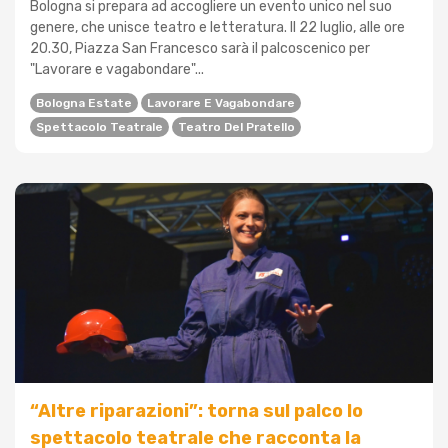
Bologna si prepara ad accogliere un evento unico nel suo
genere, che unisce teatro e letteratura. Il 22 luglio, alle ore
20.30, Piazza San Francesco sarà il palcoscenico per
"Lavorare e vagabondare"...
Bologna Estate
Lavorare E Vagabondare
Spettacolo Teatrale
Teatro Del Pratello
“Altre riparazioni”: torna sul palco lo
spettacolo teatrale che racconta la