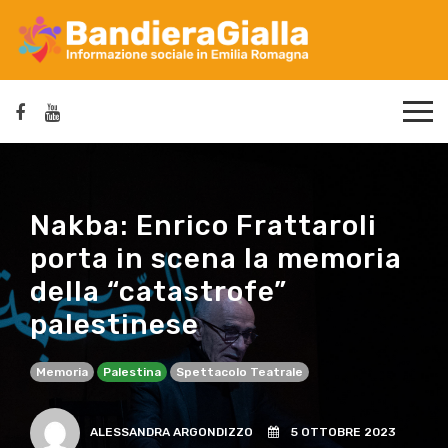
Nakba: Enrico Frattaroli
porta in scena la memoria
della “catastrofe”
palestinese
Memoria
Palestina
Spettacolo Teatrale
ALESSANDRA ARGONDIZZO
5 OTTOBRE 2023