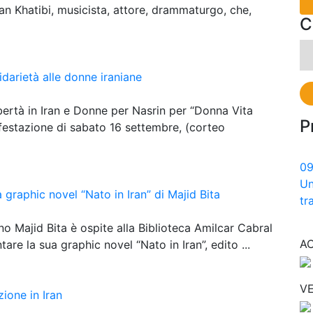
kan Khatibi, musicista, attore, drammaturgo, che,
C
Ri
pe
idarietà alle donne iraniane
libertà in Iran e Donne per Nasrin per “Donna Vita
P
ifestazione di sabato 16 settembre, (corteo
0
Un
 graphic novel “Nato in Iran” di Majid Bita
tr
iano Majid Bita è ospite alla Biblioteca Amilcar Cabral
A
re la sua graphic novel “Nato in Iran”, edito ...
VE
zione in Iran