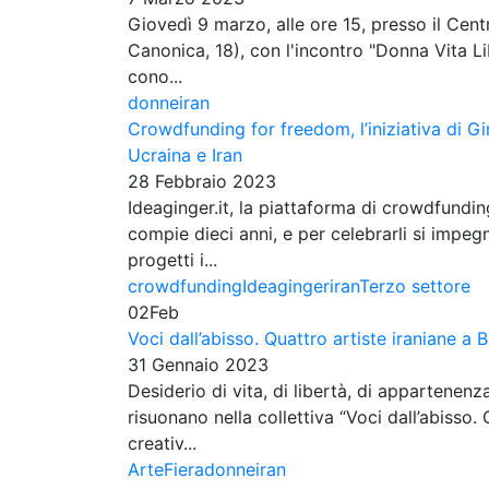
Giovedì 9 marzo, alle ore 15, presso il Cen
Canonica, 18), con l'incontro "Donna Vita Lib
cono...
donne
iran
Crowdfunding for freedom, l’iniziativa di G
Ucraina e Iran
28 Febbraio 2023
Ideaginger.it, la piattaforma di crowdfundi
compie dieci anni, e per celebrarli si impe
progetti i...
crowdfunding
Ideaginger
iran
Terzo settore
02
Feb
Voci dall’abisso. Quattro artiste iraniane a 
31 Gennaio 2023
Desiderio di vita, di libertà, di appartenen
risuonano nella collettiva “Voci dall’abisso. 
creativ...
ArteFiera
donne
iran