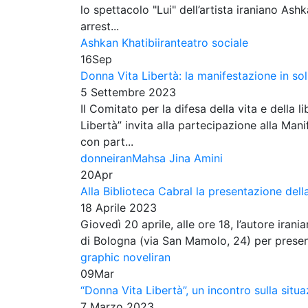
lo spettacolo "Lui" dell’artista iraniano Ash
arrest...
Ashkan Khatibi
iran
teatro sociale
16
Sep
Donna Vita Libertà: la manifestazione in sol
5 Settembre 2023
Il Comitato per la difesa della vita e della 
Libertà” invita alla partecipazione alla Man
con part...
donne
iran
Mahsa Jina Amini
20
Apr
Alla Biblioteca Cabral la presentazione della
18 Aprile 2023
Giovedì 20 aprile, alle ore 18, l’autore iran
di Bologna (via San Mamolo, 24) per presenta
graphic novel
iran
09
Mar
“Donna Vita Libertà”, un incontro sulla situa
7 Marzo 2023