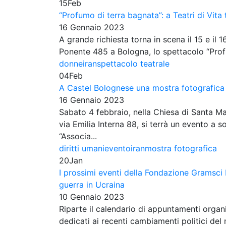
15
Feb
“Profumo di terra bagnata”: a Teatri di Vita 
16 Gennaio 2023
A grande richiesta torna in scena il 15 e il 16
Ponente 485 a Bologna, lo spettacolo “Profum
donne
iran
spettacolo teatrale
04
Feb
A Castel Bolognese una mostra fotografica 
16 Gennaio 2023
Sabato 4 febbraio, nella Chiesa di Santa Mar
via Emilia Interna 88, si terrà un evento a 
“Associa...
diritti umani
evento
iran
mostra fotografica
20
Jan
I prossimi eventi della Fondazione Gramsci E
guerra in Ucraina
10 Gennaio 2023
Riparte il calendario di appuntamenti orga
dedicati ai recenti cambiamenti politici d