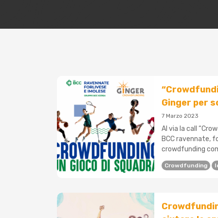
“Crowdfundin
Ginger per s
7 Marzo 2023
Al via la call “Cro
BCC ravennate, for
crowdfunding com
Crowdfunding
I
Crowdfunding