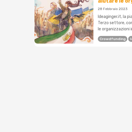
aiutare le o
28 Febbraio 2023
Ideaginger.it, la 
Terzo settore, com
le organizzazioni 
Crowdfunding
I