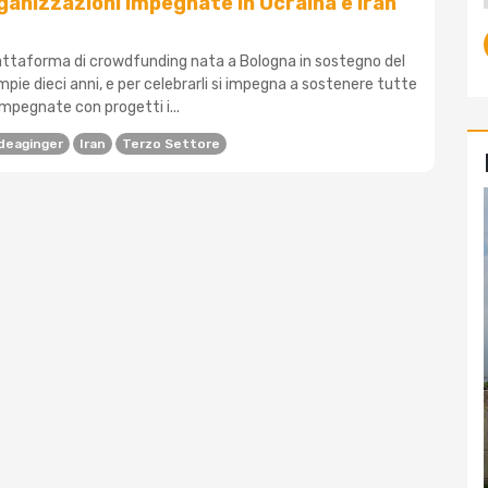
rganizzazioni impegnate in Ucraina e Iran
piattaforma di crowdfunding nata a Bologna in sostegno del
pie dieci anni, e per celebrarli si impegna a sostenere tutte
impegnate con progetti i...
deaginger
Iran
Terzo Settore