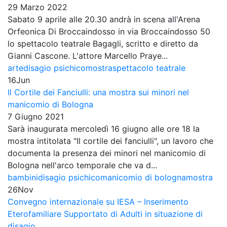
29 Marzo 2022
Sabato 9 aprile alle 20.30 andrà in scena all'Arena
Orfeonica Di Broccaindosso in via Broccaindosso 50
lo spettacolo teatrale Bagagli, scritto e diretto da
Gianni Cascone. L'attore Marcello Praye...
arte
disagio psichico
mostra
spettacolo teatrale
16
Jun
Il Cortile dei Fanciulli: una mostra sui minori nel
manicomio di Bologna
7 Giugno 2021
Sarà inaugurata mercoledì 16 giugno alle ore 18 la
mostra intitolata "Il cortile dei fanciulli", un lavoro che
documenta la presenza dei minori nel manicomio di
Bologna nell'arco temporale che va d...
bambini
disagio psichico
manicomio di bologna
mostra
26
Nov
Convegno internazionale su IESA – Inserimento
Eterofamiliare Supportato di Adulti in situazione di
disagio