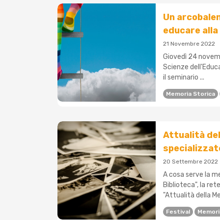
Un arcobalen
educare all
21 Novembre 2022
Giovedì 24 novembr
Scienze dell'Educa
il seminario ...
Memoria Storica
Attualità del
specializzat
20 Settembre 2022
A cosa serve la me
Biblioteca", la ret
"Attualità della M
Festival
Memori