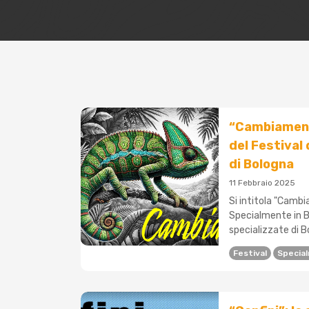
“Cambiamenti
del Festival 
di Bologna
11 Febbraio 2025
Si intitola "Camb
Specialmente in Bi
specializzate di B
Festival
Special