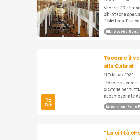
Venerdì 30 ottobre 
biblioteche speci
Biblioteca. Due per
Biblioteche Speci
Toccare il ve
alla Cabral
11 Febbraio 2020
"Toccare il vento,
di Storie per tutti
accompagnate da di
15
Feb
Specialmente In B
“La città che