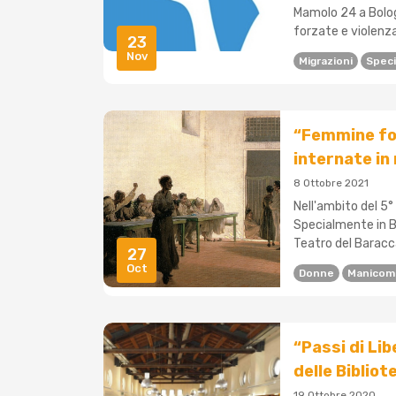
Mamolo 24 a Bolog
forzate e violenza 
23
Nov
Migrazioni
Speci
“Femmine fol
internate in
8 Ottobre 2021
Nell'ambito del 5°
Specialmente in Bi
Teatro del Baracca
27
Oct
Donne
Manicom
“Passi di Lib
delle Biblio
19 Ottobre 2020