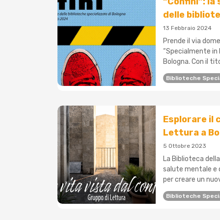
“Confini”: la
delle biblio
13 Febbraio 2024
Prende il via dome
“Specialmente in B
Bologna. Con il tito
Biblioteche Speci
Esplorare il 
Lettura a B
5 Ottobre 2023
La Biblioteca dell
salute mentale e d
per creare un nuov
Biblioteche Speci