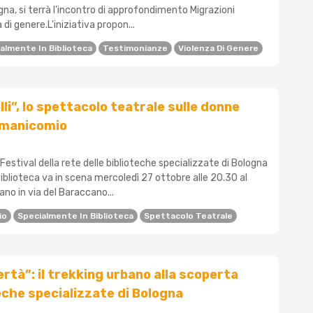
na, si terrà l'incontro di approfondimento Migrazioni
di genere.L'iniziativa propon...
almente In Biblioteca
Testimonianze
Violenza Di Genere
li”, lo spettacolo teatrale sulle donne
 manicomio
 Festival della rete delle biblioteche specializzate di Bologna
blioteca va in scena mercoledì 27 ottobre alle 20.30 al
no in via del Baraccano...
io
Specialmente In Biblioteca
Spettacolo Teatrale
ertà”: il trekking urbano alla scoperta
teche specializzate di Bologna