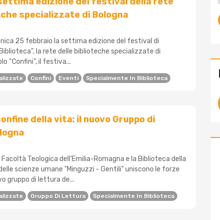
 settima edizione del festival della rete
teche specializzate di Bologna
nica 25 febbraio la settima edizione del festival di
iblioteca”, la rete delle biblioteche specializzate di
lo “Confini”, il festiva...
alizzate
Confini
Eventi
Specialmente In Biblioteca
confine della vita: il nuovo Gruppo di
ologna
a Facoltà Teologica dell’Emilia-Romagna e la Biblioteca della
elle scienze umane "Minguzzi - Gentili" uniscono le forze
o gruppo di lettura de...
alizzate
Gruppo Di Lettura
Specialmente In Biblioteca