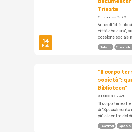
documentario
Trieste
11 Febbraio 2020
Venerdì 14 febbrai
città che cura", s
coesione sociale na
14
Feb
Salute
Specialm
“Il corpo te
società”: qu
Biblioteca”
3 Febbraio 2020
"Il corpo terrestr
di "Specialmente 
più al centro del di
Festival
Special