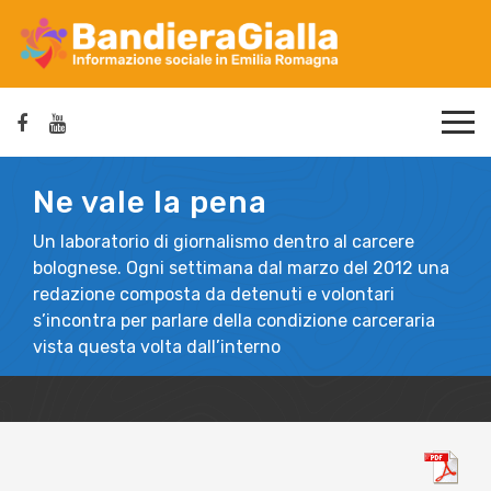
Ne vale la pena
Un laboratorio di giornalismo dentro al carcere
bolognese. Ogni settimana dal marzo del 2012 una
redazione composta da detenuti e volontari
s’incontra per parlare della condizione carceraria
vista questa volta dall’interno