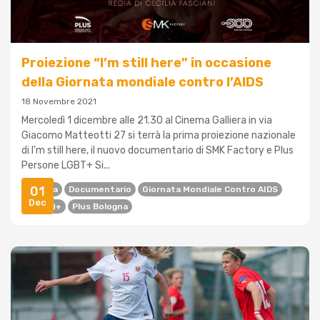
Proiezione “I’m still here” in occasione
della Giornata mondiale contro l’AIDS
18 Novembre 2021
Mercoledì 1 dicembre alle 21.30 al Cinema Galliera in via
Giacomo Matteotti 27 si terrà la prima proiezione nazionale
di I'm still here, il nuovo documentario di SMK Factory e Plus
Persone LGBT+ Si...
01
Cinema
Documentario
Giornata Mondiale Contro AIDS
Dec
LGBTQ+
Plus Bologna