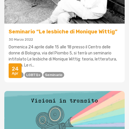
Seminario “Le lesbiche di Monique Wittig”
30 Marzo 2022
Domenica 24 aprile dalle 15 alle 18 presso il Centro delle
donne di Bologna, via del Piombo 5, si terrà un seminario
intitolato Le lesbiche di Monique Wittig: teoria, letteratura,
politica. Le ri...
24
Apr
Donne
LGBTQ+
Seminario