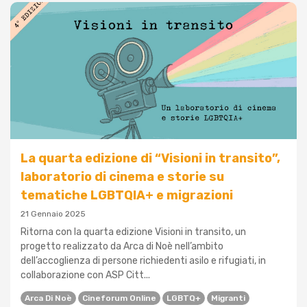
La quarta edizione di “Visioni in transito”,
laboratorio di cinema e storie su
tematiche LGBTQIA+ e migrazioni
21 Gennaio 2025
Ritorna con la quarta edizione Visioni in transito, un
progetto realizzato da Arca di Noè nell’ambito
dell’accoglienza di persone richiedenti asilo e rifugiati, in
collaborazione con ASP Citt...
Arca Di Noè
Cineforum Online
LGBTQ+
Migranti