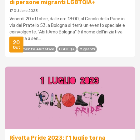
di persone migranti LGBTQIA+
17 Ottobre 2023
Venerdì 20 ottobre, dalle ore 18:00, al Circolo della Pace in
via del Pratello 53, a Bologna si terrà un evento speciale e
coinvolgente. "AbitiAmo Bologna" è il nome dell'iniziativa
che mira a sen...
20
Oct
Inserimento Abitativo
LGBTQ+
Migranti
Rivolta Pride 2023: l’1 luglio torna