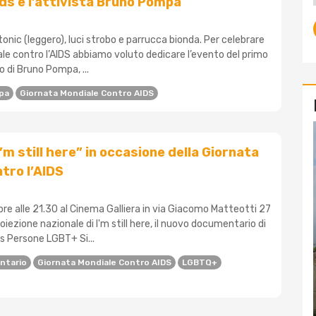
Aids e l’attivista Bruno Pompa
 tonic (leggero), luci strobo e parrucca bionda. Per celebrare
le contro l’AIDS abbiamo voluto dedicare l’evento del primo
o di Bruno Pompa, ...
pa
Giornata Mondiale Contro AIDS
’m still here” in occasione della Giornata
tro l’AIDS
re alle 21.30 al Cinema Galliera in via Giacomo Matteotti 27
roiezione nazionale di I'm still here, il nuovo documentario di
s Persone LGBT+ Si...
ntario
Giornata Mondiale Contro AIDS
LGBTQ+