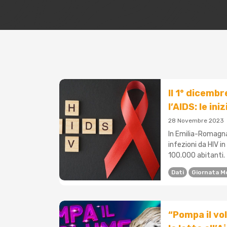
Il 1° dicembr
l’AIDS: le in
28 Novembre 2023
In Emilia-Romagna
infezioni da HIV in
100.000 abitanti. 
Dati
Giornata M
“Pompa il vo