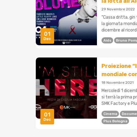
la lotta all’
29 Novembre 2022
"Cassa dritta, gin
la giornata mondia
dicembre al ricord
01
Dec
Aids
Bruno Pom
Proiezione “I
mondiale con
18 Novembre 2021
Mercoledì 1 dicemb
si terrà la prima p
SMK Factory e Plu
01
Cinema
Docume
Dec
Plus Bologna