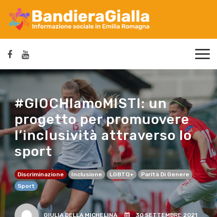
#GIOCHIamoMISTI: un
progetto per promuovere
l’inclusività attraverso lo
sport
Discriminazione
Inclusione
LGBTQ+
Parità Di Genere
Sport
GIULIA DELLA MICHELINA
30 SETTEMBRE 2021