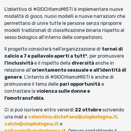
L’obiettivo di #GIOCHIamoMISTI è implementare nuove
modalità di gioco, nuovi modelli e nuove narrazioni che
permettano di unire tutte le persone senza riproporre
modelli tradizionali di classificazione binaria rispetto al
sesso biologico all’interno delle competizioni.
Il progetto consisterà nell’organizzazione di
tornei di
calcio a 7 e pallavolo aperti a tutt*
, per promuovere
l’inclusività
e il rispetto della
diversità
anche in
relazione all’
orientamento sessuale e all’identità di
genere
. L’intento di #GIOCHIamoMISTI è anche di
promuovere il tema delle
pari opportunità
e
contrastare la
violenza sulle donne e
l’omotransfobia
.
Ci si può iscrivere entro venerdì
22 ottobre
scrivendo
una mail a
valentino.distefano@uispbologna.it
,
calcio@uispbologna.it
o
pallavolo@uispbologna.it
. Oppure contattando il