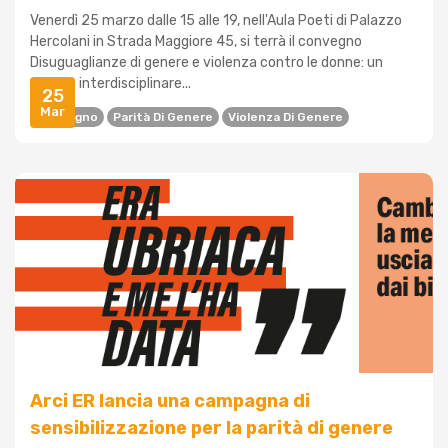
Venerdì 25 marzo dalle 15 alle 19, nell'Aula Poeti di Palazzo
Hercolani in Strada Maggiore 45, si terrà il convegno
Disuguaglianze di genere e violenza contro le donne: un
dialogo interdisciplinare...
25
Mar
Convegno
Parità Di Genere
Violenza Di Genere
Arci ER lancia una campagna di
sensibilizzazione per la parità di genere