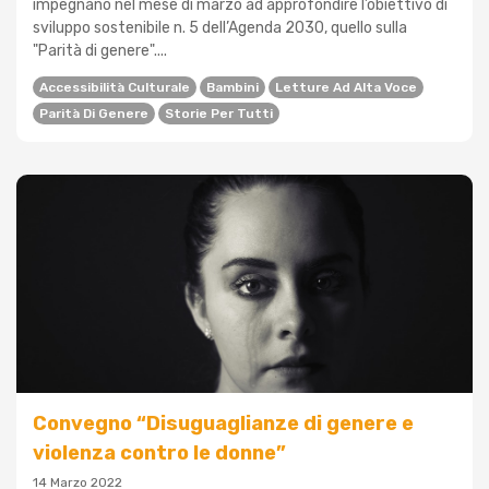
impegnano nel mese di marzo ad approfondire l’obiettivo di
sviluppo sostenibile n. 5 dell’Agenda 2030, quello sulla
"Parità di genere"....
Accessibilità Culturale
Bambini
Letture Ad Alta Voce
Parità Di Genere
Storie Per Tutti
Convegno “Disuguaglianze di genere e
violenza contro le donne”
14 Marzo 2022