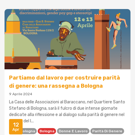
Partiamo dal lavoro per costruire parità
di genere: una rassegna a Bologna
9 Aprile 2024
La Casa delle Associazioni al Baraccano, nel Quartiere Santo
Stefano di Bologna, sarà il fulcro di due intense giornate
dedicate alla riflessione e al dialogo sulla parità di genere nel
mondo del l...
12
Apr
AICS Bologna
Bologna
Donne E Lavoro
Parità Di Genere