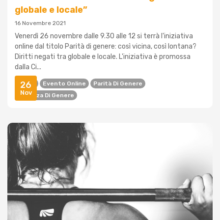
globale e locale”
16 Novembre 2021
Venerdì 26 novembre dalle 9.30 alle 12 si terrà l'iniziativa
online dal titolo Parità di genere: così vicina, così lontana?
Diritti negati tra globale e locale. L'iniziativa è promossa
dalla Ci...
26
Diritti
Evento Online
Parità Di Genere
Nov
Violenza Di Genere