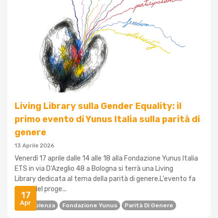
Living Library sulla Gender Equality: il
primo evento di Yunus Italia sulla parità di
genere
13 Aprile 2026
Venerdì 17 aprile dalle 14 alle 18 alla Fondazione Yunus Italia
ETS in via D'Azeglio 48 a Bologna si terrà una Living
Library dedicata al tema della parità di genere.L'evento fa
parte del proge...
17
Apr
Antiviolenza
Fondazione Yunus
Parità Di Genere