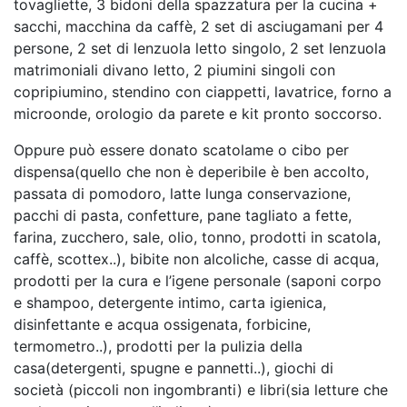
tovagliette, 3 bidoni della spazzatura per la cucina +
sacchi, macchina da caffè, 2 set di asciugamani per 4
persone, 2 set di lenzuola letto singolo, 2 set lenzuola
matrimoniali divano letto, 2 piumini singoli con
copripiumino, stendino con ciappetti, lavatrice, forno a
microonde, orologio da parete e kit pronto soccorso.
Oppure può essere donato scatolame o cibo per
dispensa(quello che non è deperibile è ben accolto,
passata di pomodoro, latte lunga conservazione,
pacchi di pasta, confetture, pane tagliato a fette,
farina, zucchero, sale, olio, tonno, prodotti in scatola,
caffè, scottex..), bibite non alcoliche, casse di acqua,
prodotti per la cura e l’igene personale (saponi corpo
e shampoo, detergente intimo, carta igienica,
disinfettante e acqua ossigenata, forbicine,
termometro..), prodotti per la pulizia della
casa(detergenti, spugne e pannetti..), giochi di
società (piccoli non ingombranti) e libri(sia letture che