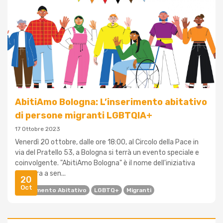
AbitiAmo Bologna: L’inserimento abitativo
di persone migranti LGBTQIA+
17 Ottobre 2023
Venerdì 20 ottobre, dalle ore 18:00, al Circolo della Pace in
via del Pratello 53, a Bologna si terrà un evento speciale e
coinvolgente. "AbitiAmo Bologna" è il nome dell'iniziativa
che mira a sen...
20
Oct
Inserimento Abitativo
LGBTQ+
Migranti