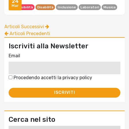
24
Mar
Accessibilità
Disabilità
Inclusione
Laboratori
Musica
Articoli Successivi
Articoli Precedenti
Iscriviti alla Newsletter
Email
Procedendo accetti la privacy policy
Cerca nel sito
Ricerca