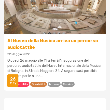
Al Museo della Musica arriva un percorso
audiotattile
22 Maggio 2022
Giovedì 26 maggio alle 11 si terrà l'inaugurazione del
percorso audiotattile del Museo Internazionale della Musica
di Bologna, in Strada Maggiore 34. A seguire sarà possibile
prendere parte a una ...
26
May
Accessibilità
Disabilità
Museo
Musica