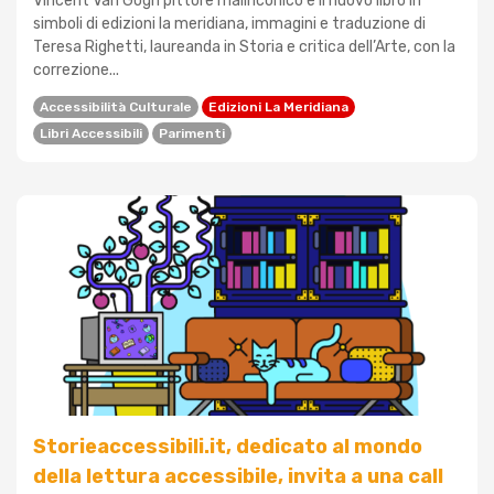
Vincent Van Gogh pittore malinconico è il nuovo libro in
simboli di edizioni la meridiana, immagini e traduzione di
Teresa Righetti, laureanda in Storia e critica dell’Arte, con la
correzione...
Accessibilità Culturale
Edizioni La Meridiana
Libri Accessibili
Parimenti
Storieaccessibili.it, dedicato al mondo
della lettura accessibile, invita a una call