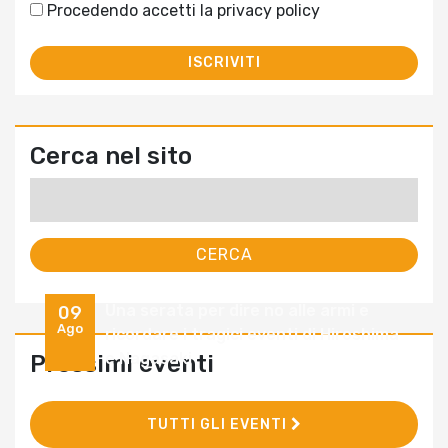
Procedendo accetti la privacy policy
Cerca nel sito
Ricerca
per:
Una serata per dire no alle armi e
09
Ago
ricordare i tragici eventi di Hiroshima
e Nagasaki
Prossimi eventi
TUTTI GLI EVENTI