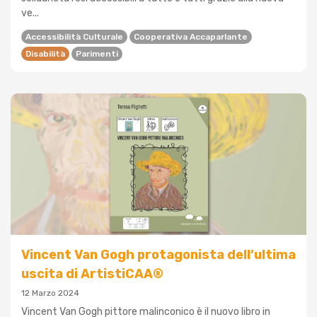
ve...
Accessibilità Culturale
Cooperativa Accaparlante
Disabilità
Parimenti
Vincent Van Gogh protagonista dell’ultima
uscita di ArtistiCAA®
12 Marzo 2024
Vincent Van Gogh pittore malinconico è il nuovo libro in