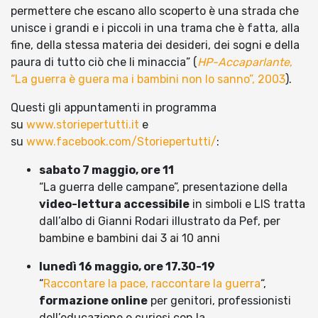
permettere che escano allo scoperto è una strada che
unisce i grandi e i piccoli in una trama che è fatta, alla
fine, della stessa materia dei desideri, dei sogni e della
paura di tutto ciò che li minaccia” (
HP-Accaparlante
,
“La guerra è guera ma i bambini non lo sanno”, 2003
).
Questi gli appuntamenti in programma
su
www.storiepertutti.it
e
su
www.facebook.com/Storiepertutti/
:
sabato 7 maggio, ore 11
“La guerra delle campane”, presentazione della
video-lettura accessibile
in simboli e LIS tratta
dall’albo di Gianni Rodari illustrato da Pef, per
bambine e bambini dai 3 ai 10 anni
lunedì 16 maggio, ore 17.30-19
“
Raccontare la pace, raccontare la guerra
“,
formazione online
per genitori, professionisti
dell’educazione e curiosi con la