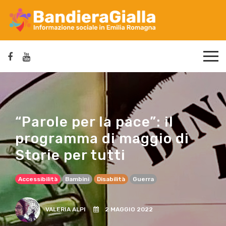
“Parole per la pace”: il
programma di maggio di
Storie per tutti
Accessibilità
Bambini
Disabilità
Guerra
VALERIA ALPI
2 MAGGIO 2022