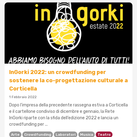
InGorki 2022: un crowdfunding per
sostenere la co-progettazione culturale a
Corticella
1 Febbraio 2022
Dopo l’impresa della precedente rassegna estiva a Corticella
e il cartellone condiviso di dicembre e gennaio, la Rete
InGorki riparte con la sfida dell’edizione 2022 e lancia un
crowdfunding per ...
Arte
Crowdfunding
Laboratori
Musica
Teatro