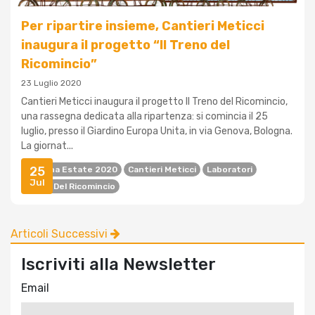
Per ripartire insieme, Cantieri Meticci
inaugura il progetto “Il Treno del
Ricomincio”
23 Luglio 2020
Cantieri Meticci inaugura il progetto Il Treno del Ricomincio,
una rassegna dedicata alla ripartenza: si comincia il 25
luglio, presso il Giardino Europa Unita, in via Genova, Bologna.
La giornat...
25
Bologna Estate 2020
Cantieri Meticci
Laboratori
Jul
Treno Del Ricomincio
Articoli Successivi
Iscriviti alla Newsletter
Email