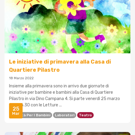
Le iniziative di primavera alla Casa di
Quartiere Pilastro
18 Marzo 2022
Insieme alla primavera sono in arrivo due giornate di
iniziative per bambine e bambini alla Casa di Quartiere
Pilastro in via Dino Campana 4. Si parte venerdì 25 marzo
dalle 16.30 con le Letture ...
25
Mar
Attività Per I Bambini
Laboratori
Teatro