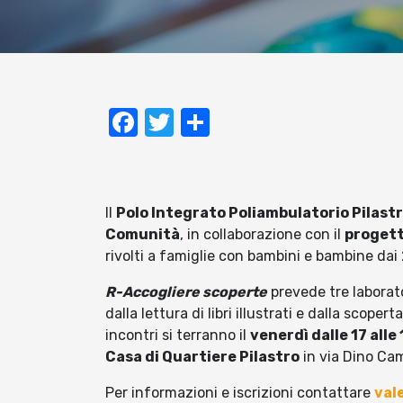
Facebook
Twitter
Condividi
Il
Polo Integrato Poliambulatorio Pilast
Comunità
, in collaborazione con il
progett
rivolti a famiglie con bambini e bambine dai 
R-Accogliere scoperte
prevede tre laborator
dalla lettura di libri illustrati e dalla scoper
incontri si terranno il
venerdì dalle 17 alle 
Casa di Quartiere Pilastro
in via Dino Ca
Per informazioni e iscrizioni contattare
val