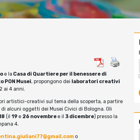
ro
e la
Casa di Quartiere per il benessere di
o PON Musei
, propongono dei
laboratori creativi
2 ai 4 anni.
i artistici-creativi sul tema della scoperta, a partire
ta di alcuni oggetti dei Musei Civici di Bologna. Gli
18
(il
19
e
26 novembre
e il
3 dicembre
) presso la
mpana 4.
entina.giuliani77@gmail.com
o