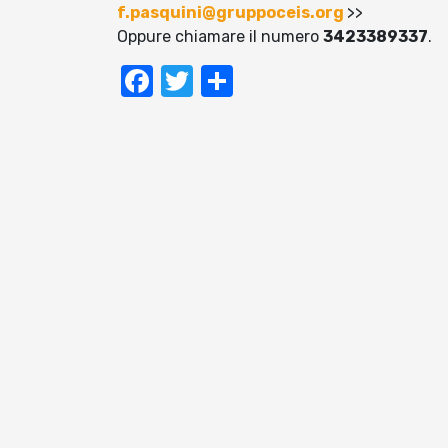
f.pasquini@gruppoceis.org
>>
Oppure chiamare il numero
3423389337
.
Facebook
Twitter
Condividi