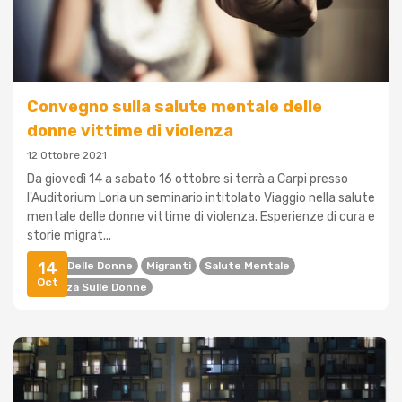
Convegno sulla salute mentale delle
donne vittime di violenza
12 Ottobre 2021
Da giovedì 14 a sabato 16 ottobre si terrà a Carpi presso
l'Auditorium Loria un seminario intitolato Viaggio nella salute
mentale delle donne vittime di violenza. Esperienze di cura e
storie migrat...
14
Diritti Delle Donne
Migranti
Salute Mentale
Oct
Violenza Sulle Donne