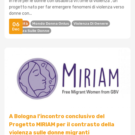
In rete per le donne con disabilità vittime di violenza”, un
progetto nato per far emergere fenomeni di violenza verso
donne con...
06
Disabilità
Mondo Donna Onlus
Violenza Di Genere
Dec
Violenza Sulle Donne
A Bologna l’incontro conclusivo del
Progetto MIRIAM per il contrasto della
violenza sulle donne migranti