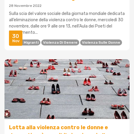
28 Novembre 2022
Sulla scia del valore sociale della giornata mondiale dedicata
all’eliminazione della violenza contro le donne, mercoledì 30
novembre, dalle ore 9 alle ore 13, nell'Aula dei Poeti del
Dipartimento...
30
Nov
Donne Migranti
Violenza Di Genere
Violenza Sulle Donne
Lotta alla violenza contro le donne e