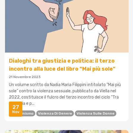
Dialoghi tra giustizia e politica: il terzo
incontro alla luce del libro “Mai più sole”
21 Novembre 2023
Un volume scritto da Nadia Maria Filippini intitolato "Mai più
sole" contro la violenza sessuale, pubblicato da Viella nel
2022, costituisce il fulcro del terzo incontro del ciclo "Tra
giustizia e p...
27
Nov
Femminismo
Violenza Di Genere
Violenza Sulle Donne