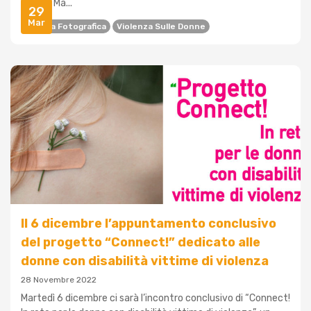
Piazza Ma...
29
Mar
Mostra Fotografica
Violenza Sulle Donne
Il 6 dicembre l’appuntamento conclusivo
del progetto “Connect!” dedicato alle
donne con disabilità vittime di violenza
28 Novembre 2022
Martedì 6 dicembre ci sarà l’incontro conclusivo di “Connect!