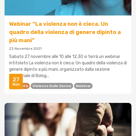
Webinar “La violenza non è cieca. Un
quadro della violenza di genere dipinto a
più mani”
23 Novembre 2021
Sabato 27 novembre alle 10 alle 12.30 si terrà un webinar
intitolato La violenza non è cieca. Un quadro della violenza di
genere dipinto a più mani, organizzato dalla sezione
territoriale di Bolog...
27
Nov
Disabilità
Violenza Sulle Donne
Webinar