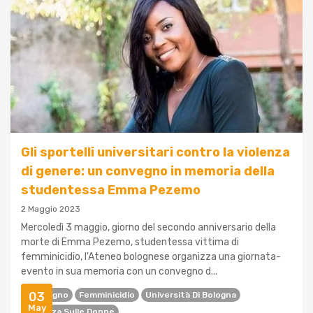
Gli sportelli universitari contro la violenza
di genere: un convegno in memoria della
studentessa Emma Pezemo
2 Maggio 2023
Mercoledì 3 maggio, giorno del secondo anniversario della
morte di Emma Pezemo, studentessa vittima di
femminicidio, l'Ateneo bolognese organizza una giornata-
evento in sua memoria con un convegno d...
03
Convegno
Femminicidio
Università Di Bologna
May
Violenza Sulle Donne