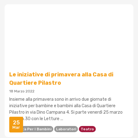
Le iniziative di primavera alla Casa di
Quartiere Pilastro
18 Marzo 2022
Insieme alla primavera sono in arrivo due giornate di
iniziative per bambine e bambini alla Casa di Quartiere
Pilastro in via Dino Campana 4. Si parte venerdì 25 marzo
dalle 16.30 con le Letture ...
25
Mar
Attività Per I Bambini
Laboratori
Teatro