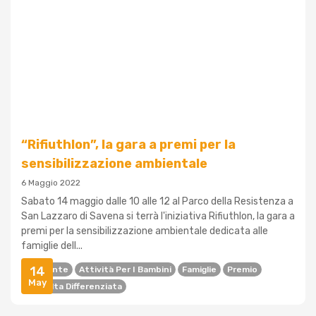
“Rifiuthlon”, la gara a premi per la
sensibilizzazione ambientale
6 Maggio 2022
Sabato 14 maggio dalle 10 alle 12 al Parco della Resistenza a
San Lazzaro di Savena si terrà l'iniziativa Rifiuthlon, la gara a
premi per la sensibilizzazione ambientale dedicata alle
famiglie dell...
14
Ambiente
Attività Per I Bambini
Famiglie
Premio
May
Raccolta Differenziata